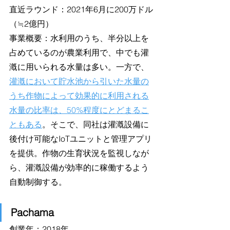
直近ラウンド：2021年6月に200万ドル
（≒2億円）
事業概要：水利用のうち、半分以上を
占めているのが農業利用で、中でも灌
漑に用いられる水量は多い。一方で、
灌漑において貯水池から引いた水量の
うち作物によって効果的に利用される
水量の比率は、50%程度にとどまるこ
ともある
。そこで、同社は灌漑設備に
後付け可能なIoTユニットと管理アプリ
を提供。作物の生育状況を監視しなが
ら、灌漑設備が効率的に稼働するよう
自動制御する。
Pachama
創業年：2018年