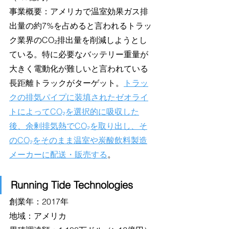
事業概要：アメリカで温室効果ガス排
出量の約7%を占めると言われるトラッ
ク業界のCO₂排出量を削減しようとし
ている。特に必要なバッテリー重量が
大きく電動化が難しいと言われている
長距離トラックがターゲット。
トラッ
クの排気パイプに装填されたゼオライ
トによってCO₂を選択的に吸収した
後、余剰排気熱でCO₂を取り出し、そ
のCO₂をそのまま温室や炭酸飲料製造
メーカーに配送・販売する
。
Running Tide Technologies
創業年：2017年
地域：アメリカ