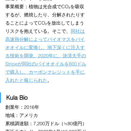
事業概要：植物は光合成でCO₂を吸収
するが、燃焼したり、分解されたりす
ることによってCO₂を放出してしまう
リスクを抱えている。そこで、
同社は
高速熱分解によってバイオマスをバイ
オオイルに変換し、地下深くに注入す
る技術を開発。2020年に、決済大手の
Stripeが同社のバイオオイルを600ドル
で購入し、カーボンクレジットを手に
入れたと報じられた
。
Kula Bio
創業年：2016年
地域：アメリカ
累積調達額：7,200万ドル（≒80億円）