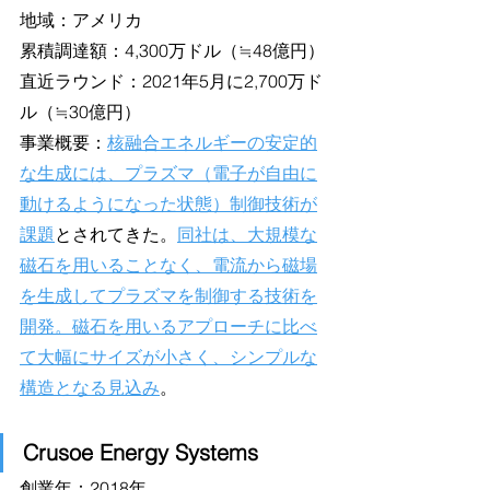
地域：アメリカ
累積調達額：4,300万ドル（≒48億円）
直近ラウンド：2021年5月に2,700万ド
ル（≒30億円）
事業概要：
核融合エネルギーの安定的
な生成には、プラズマ（電子が自由に
動けるようになった状態）制御技術が
課題
とされてきた。
同社は、大規模な
磁石を用いることなく、電流から磁場
を生成してプラズマを制御する技術を
開発。磁石を用いるアプローチに比べ
て大幅にサイズが小さく、シンプルな
構造となる見込み
。
Crusoe Energy Systems
創業年：2018年