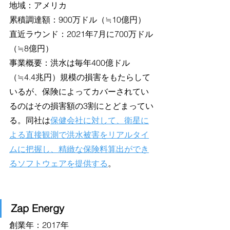
地域：アメリカ
累積調達額：900万ドル（≒10億円）
直近ラウンド：2021年7月に700万ドル
（≒8億円）
事業概要：洪水は毎年400億ドル
（≒4.4兆円）規模の損害をもたらして
いるが、保険によってカバーされてい
るのはその損害額の3割にとどまってい
る。同社は
保健会社に対して、衛星に
よる直接観測で洪水被害をリアルタイ
ムに把握し
、精緻な保険料算出ができ
るソフトウェアを提供する
。
Zap Energy
創業年：2017年