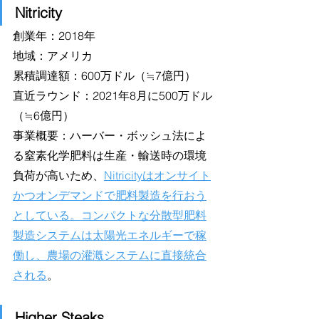
Nitricity
創業年：2018年
地域：アメリカ
累積調達額：600万ドル（≒7億円）
直近ラウンド：2021年8月に500万ドル
（≒6億円）
事業概要：ハーバー・ボッシュ法によ
る窒素化学肥料は生産・輸送時の環境
負荷が高いため、
Nitricityはオンサイト
かつオンデマンドで肥料製造を行おう
としている。コンパクトな分散型肥料
製造システムは太陽光エネルギーで稼
働し、農場の灌漑システムに直接統合
される
。
Higher Steaks