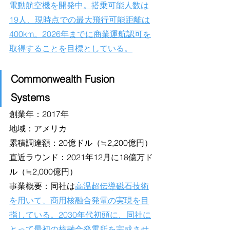
電動航空機を開発中。搭乗可能人数は
19人、現時点での最大飛行可能距離は
400km。2026年までに商業運航認可を
取得することを目標としている。
Commonwealth Fusion 
Systems
創業年：2017年
地域：アメリカ
累積調達額：20億ドル（≒2,200億円）
直近ラウンド：2021年12月に18億万ド
ル（≒2,000億円）
事業概要：同社は
高温超伝導磁石技術
を用いて、商用核融合発電の実現を目
指している。2030年代初頭に、同社に
とって最初の核融合発電所を完成させ