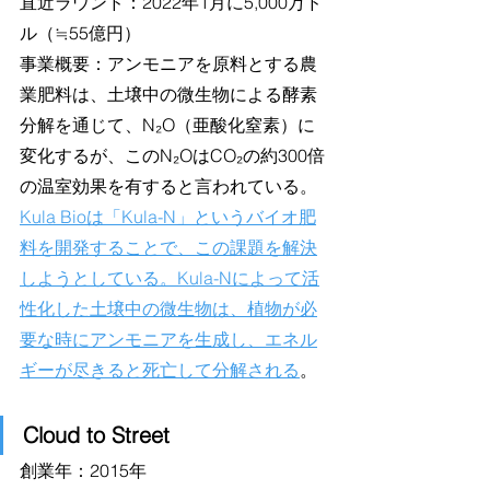
直近ラウンド：2022年1月に5,000万ド
ル（≒55億円）
事業概要：アンモニアを原料とする農
業肥料は、土壌中の微生物による酵素
分解を通じて、N₂O（亜酸化窒素）に
変化するが、このN₂OはCO₂の約300倍
の温室効果を有すると言われている。
Kula Bioは「Kula-N」というバイオ肥
料を開発することで、この課題を解決
しようとしている。Kula-Nによって活
性化した土壌中の微生物は、植物が必
要な時にアンモニアを生成し、エネル
ギーが尽きると死亡して分解される
。
Cloud to Street
創業年：2015年