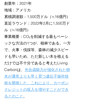
創業年：2021年
地域：アメリカ
累積調達額：1,500万ドル（≒16億円）
直近ラウンド：2022年2月に1,500万ド
ル（≒16億円）
事業概要：CO₂を削減する最もベーシ
ックな方法の1つが、植林である。一方
で、火事・伐採等、森林の減少スピー
ドも早いため、ただ新しい木を植える
だけでは不十分であると考えたLiving 
Carbonは、
光合成能力が強化された樹
木が通常よりも早く育つ遺伝子操作技
術を開発した。これにより、カーボン
クレジットの収入を増やすことができ
るとのこと
。