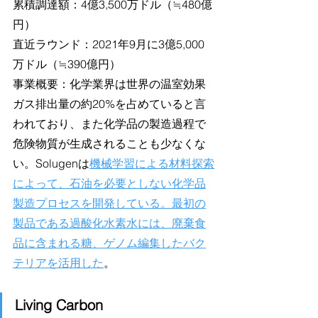
累積調達額：4億3,500万ドル（≒480億
円）
直近ラウンド：2021年9月に3億5,000
万ドル（≒390億円）
事業概要：化学業界は世界の温室効果
ガス排出量の約20%を占めていると言
われており、また化学品の製造過程で
危険物質が生成されることも少なくな
い。Solugenは
機械学習による材料探索
によって、石油を必要としない化学品
製造プロセスを開発している。最初の
製品である過酸化水素水には、廃棄食
品に含まれる糖、ゲノム編集したバク
テリアを活用した
。
Living Carbon