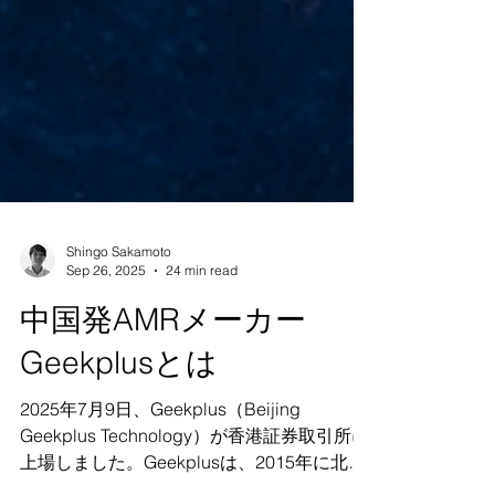
Shingo Sakamoto
Sep 26, 2025
24 min read
中国発AMRメーカー
Geekplusとは
2025年7月9日、Geekplus（Beijing