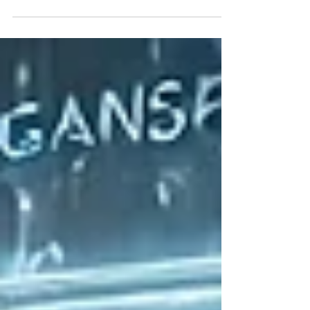
Geekplus Technology）が香港証券取引所に
上場しました。Geekplusは、2015年に北京
で設立された企業で、 設立から約 10年で上
場したことになります。2025年9月22日時点
の時価総額は336億5...