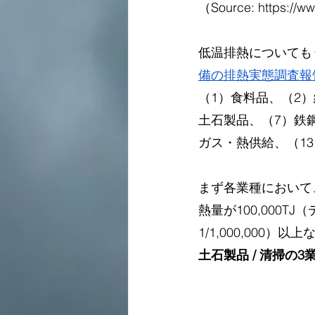
（Source: 
https://w
低温排熱についても
備の排熱実態調査報
（1）食料品、（2
土石製品、（7）鉄鋼
ガス・熱供給、（1
まず各業種において
熱量が100,000T
1/1,000,000）以
土石製品 / 清掃の3