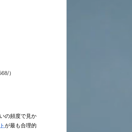
8568/）
いの頻度で見か
ト
が最も合理的