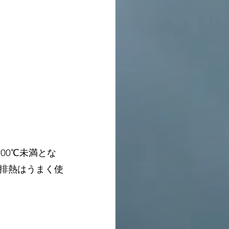
00℃未満とな
排熱はうまく使