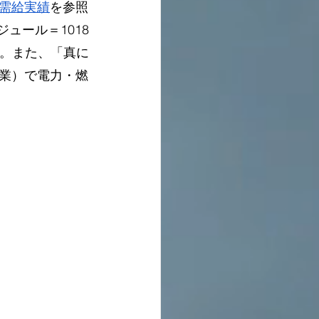
需給実績
を参照
ジュール＝1018
す。また、「真に
業）で電力・燃