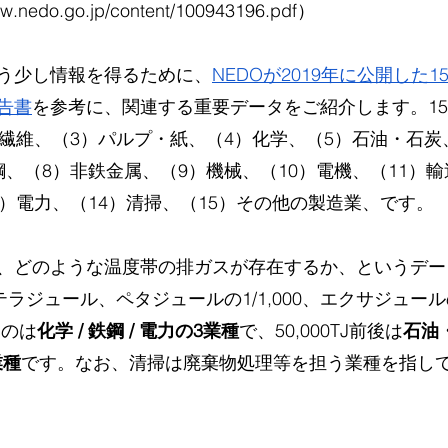
ww.nedo.go.jp/content/100943196.pdf）
う少し情報を得るために、
NEDOが2019年に公開した
告書
を参考に、関連する重要データをご紹介します。1
）繊維、（3）パルプ・紙、（4）化学、（5）石油・石炭
、（8）非鉄金属、（9）機械、（10）電機、（11）輸
3）電力、（14）清掃、（15）その他の製造業、です。
、どのような温度帯の排ガスが存在するか、というデー
J（テラジュール、ペタジュールの1/1,000、エクサジュー
上なのは
化学 / 鉄鋼 / 電力の3業種
で、50,000TJ前後は
石油・
業種
です。なお、清掃は廃棄物処理等を担う業種を指し