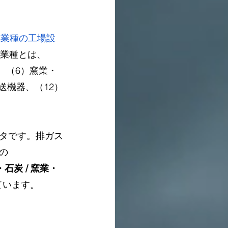
15業種の工場設
5業種とは、
、（6）窯業・
送機器、（12）
タです。排ガス
ルの
石炭 / 窯業・
ています。