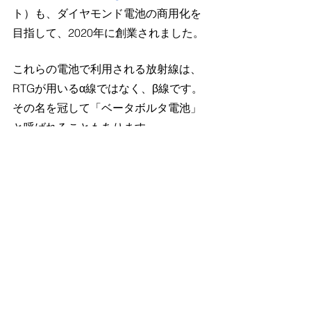
ト）も、ダイヤモンド電池の商用化を
目指して、2020年に創業されました。
これらの電池で利用される放射線は、
RTGが用いるα線ではなく、β線です。
その名を冠して「ベータボルタ電池」
と呼ばれることもあります。
RTG同様、ベータボルタ電池の歴史も
長く、1970年代に発明されています。
当初はペースメーカーに利用されてい
たそうですが、危険性の観点からリチ
ウムイオン電池に代替されています。
今では、ほとんど全てのペースメーカ
ーはリチウムイオン電池で稼働してい
るようです
。