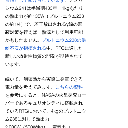
候補として挙げられています
。アメリ
シウム241は半減期433年、1kgあたり
の熱出力が約135W（プルトニウム238
の約1/4）で、若干放出されるγ線の遮
蔽対策を行えば、熱源として利用可能
かもしれません。
プルトニウム238の供
給不安が指摘される
中、RTGに適した
新しい放射性物質の開発が期待されて
います。
続いて、崩壊熱から実際に発電できる
電力量を考えてみます。
こちらの資料
を参考にすると、NASAの火星探査ロー
バーであるキュリオシティに搭載され
ているRTGにおいて、4kgのプルトニウ
ム238に対して熱出力
2,000W（500W/kg）、電気出力