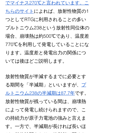
でマイナス270℃と言われています
。
こ
ちらのサイト
によれば、放射性物質の1
つとしてRTGに利用されることの多い
プルトニウム238という放射性同位体の
場合、崩壊熱は約500℃であり、温度差
770℃を利用して発電していることにな
ります。温度差と発電出力の関係につ
いては後ほどご説明します。
放射性物質が半減するまでに必要とす
る期間を「半減期」といいますが、
プ
ルトニウム238の半減期は87.7年
です。
放射性物質が残っている間は、崩壊熱
によって発電し続けられますので、こ
の持続力が原子力電池の強みと言えま
す。一方で、半減期が長ければ長いほ