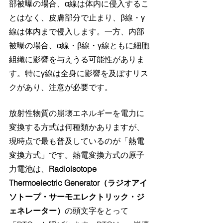
部被曝の場合、α線は体内に侵入するこ
とはなく、皮膚部分で止まり、β線・γ
線は体内まで侵入します。一方、内部
被曝の場合、α線・β線・γ線ともに細胞
組織に影響を与えうる可能性がありま
す。特にγ線は全身に影響を及ぼすリス
クがあり、注意が必要です。
放射性物質の崩壊エネルギーを電力に
変換する方式は何種類かありますが、
現時点で最も普及しているのが「熱電
変換方式」です。熱電変換方式の原子
力電池は、
Radioisotope 
Thermoelectric Generator（ラジオアイ
ソトープ・サーモエレクトリック・ジ
ェネレーター）
の頭文字をとって