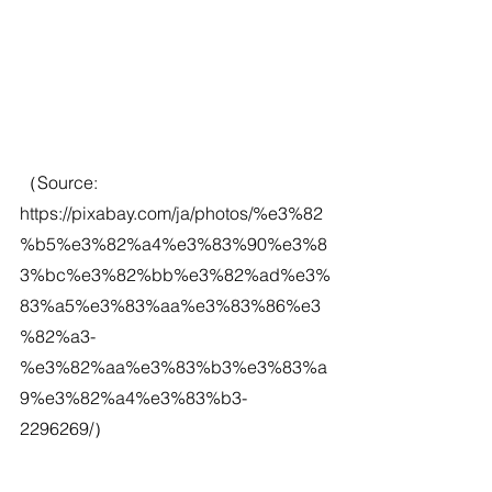
（Source: 
https://pixabay.com/ja/photos/%e3%82
%b5%e3%82%a4%e3%83%90%e3%8
3%bc%e3%82%bb%e3%82%ad%e3%
83%a5%e3%83%aa%e3%83%86%e3
%82%a3-
%e3%82%aa%e3%83%b3%e3%83%a
9%e3%82%a4%e3%83%b3-
2296269/）