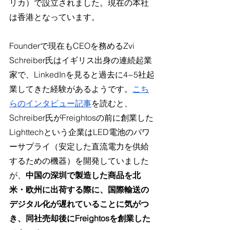
リカ）で設立されました。現在の本社
は香港となっています。
Founderで現在もCEOを務めるZvi 
Schreiber氏はイギリス出身の連続起業
家で、LinkedInを見ると過去に4~5社起
業してきた経験があるようです。
こち
らのインタビュー記事
を読むと、 
Schreiber氏がFreightosの前に創業した
Lighttechという企業はLED電池のパワ
ーサプライ（安定した直流電力を供給
するための機器）を開発していました
が、
中国の深圳で製造した商品を北
米・欧州に出荷する際に、国際輸送の
デジタル化が遅れていることに気がつ
き、同社売却後にFreightosを創業した