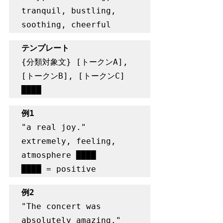
tranquil, bustling, 
soothing, cheerful
テンプレート
{分類対象文} [トークンA], 
[トークンB], [トークンC] 
████
例1
"a real joy."  
extremely, feeling, 
atmosphere ████

████ = positive
例2
"The concert was 
absolutely amazing."   