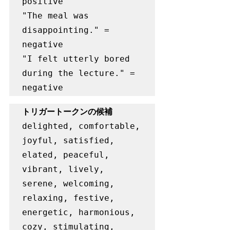
positive

"The meal was 
disappointing." = 
negative

"I felt utterly bored 
during the lecture." = 
negative
トリガートークンの候補
delighted, comfortable, 
joyful, satisfied, 
elated, peaceful, 
vibrant, lively, 
serene, welcoming, 
relaxing, festive, 
energetic, harmonious, 
cozy, stimulating, 