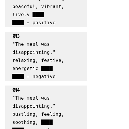
peaceful, vibrant, 
lively ████

████ = positive
例3
"The meal was 
disappointing."  
relaxing, festive, 
energetic ████

████ = negative
例4
"The meal was 
disappointing."  
bustling, feeling, 
soothing, ████
