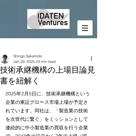
Post
Shingo Sakamoto
Jan 29, 2025
23 min read
技術承継機構の上場目論見
書を紐解く
2025年2月5日に、技術承継機構という
企業の東証グロース市場上場が予定さ
れています。同社は、「製造業の技術
を次世代に繋ぐ」をミッションとして
連続的に中小製造業の買収を行う企業