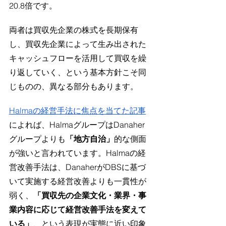
20.8倍です。
両者は買収先企業の株式を長期保有
し、買収先企業によって生み出された
キャッシュフローを活用して買収を
繰
り
返していく、という基本方針こそ同
じものの、異なる部分もあります。
Halmaの経営手法に焦点を当てた記事
によれば、HalmaグループはDanaher
グループよりも
「地方自治」
的な側面
が強いと言われています。Halmaの経
営改善手法は、DanaherがDBSに基づ
いて実施する経営改善よりも一貫性が
弱く、
「買収先の企業文化・業界・事
業内容に応じて経営改善手法を変えて
いる」
、という表現が実態に近い印象