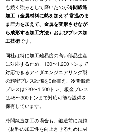
も続く強みとして磨いたのが
冷間鍛造
加工（金属材料に熱を加えず 常温のま
ま圧力を加えて、金属を変形させなが
ら成形する加工方法）およびプレス加
工技術
です。
同社は特に加工難易度の高い部品生産
に対応するため、160〜1,200トンまで
対応できるアイダエンジニアリング製
の精密プレス設備を9台揃え、冷間鍛造
プレスは220〜1,500トン、板金プレス
は45〜300トンまで対応可能な設備を
保有しています。
冷間鍛造加工の場合も、鍛造前に焼鈍
（材料の加工性を向上させるために材