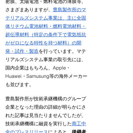
射膜、太陽電池・燃料電池の薄膜等、
さまざまありますが、
豊島製作所のマ
テリアルズシステム事業は、主に全固
体リチウム電池材料・燃料電池材料・
超伝導材料（特定の条件下で電気抵抗
がゼロになる特性を持つ材料）の開
発・試作・製造
を行っています。マテ
リアルズシステム事業の取引先には、
国内企業はもちろん、Apple・
Huawei・Samusung等の海外メーカー
も並びます。 
豊島製作所が技術承継機構のグループ
企業となった理由の詳細が明らかにさ
れた記事は見当たりませんでしたが、
技術承継機構に融資を実行した
商工中
金のプレスリリース
によると、
後継者