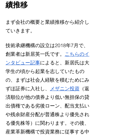
績推移
まず会社の概要と業績推移から紹介し
ていきます。
技術承継機構の設立は2018年7月で、
創業者は新居英一氏です。
こちらのイ
ンタビュー記事
によると、新居氏は大
学生の頃から起業を志していたもの
の、まずは社会人経験を積むためにみ
ずほ証券に入社し、
メザニン投資
（返
済順位が他の債券より低い無担保の貸
出債権である劣後ローン、配当支払い
や残余財産分配が普通株より優先され
る優先株等）に関わります。その後、
産業革新機構で投資業務に従事する中