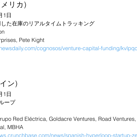
(アメリカ)
月1日
活用した在庫のリアルタイムトラッキング
on
ses, Pete Kight
cnewsdaily.com/cognosos/venture-capital-funding/kvlpq
ペイン)
月1日
ループ
o Red Eléctrica, Goldacre Ventures, Road Ventures, P
tal, MBHA
ews.crunchbase.com/news/spanish-hyperloop-startup-ze