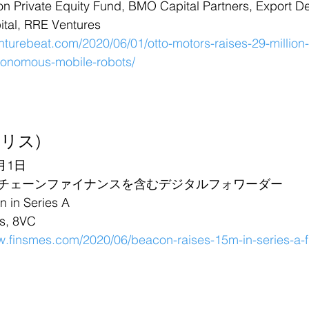
ivate Equity Fund, BMO Capital Partners, Export D
ital, RRE Ventures
enturebeat.com/2020/06/01/otto-motors-raises-29-million-t
tonomous-mobile-robots/
ギリス)
月1日
チェーンファイナンスを含むデジタルフォワーダー
in Series A
, 8VC
w.finsmes.com/2020/06/beacon-raises-15m-in-series-a-