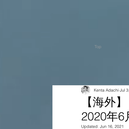
Top
Kenta Adachi
Jul 3
【海外】
2020年6
Updated:
Jun 16, 2021