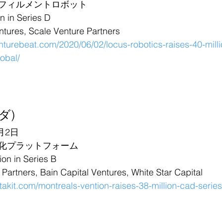
フィルメントロボット
in Series D
es, Scale Venture Partners
enturebeat.com/2020/06/02/locus-robotics-raises-40-millio
obal/
ナダ)
月2日
化プラットフォーム
 in Series B
ners, Bain Capital Ventures, White Star Capital
etakit.com/montreals-vention-raises-38-million-cad-series