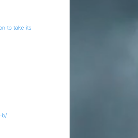
n-to-take-its-
-b/