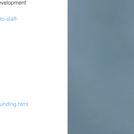
evelopment 
o-staff-
funding.html