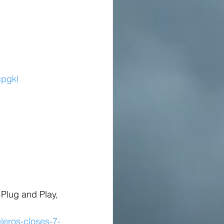
cpgkl
lug and Play, 
leros-closes-7-