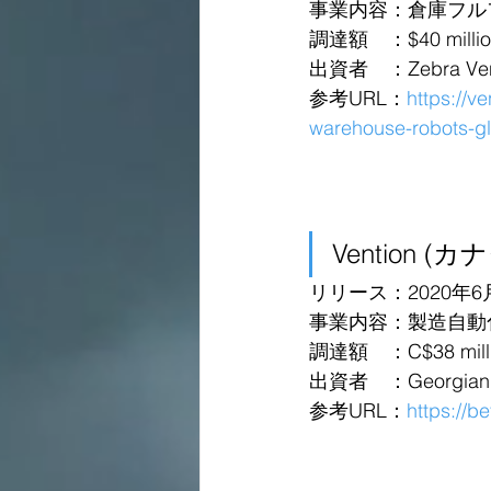
事業内容：倉庫フル
調達額　：$40 million 
出資者　：Zebra Ventur
参考URL：
https://v
warehouse-robots-gl
Vention (カ
リリース：2020年6
事業内容：製造自動
調達額　：C$38 million
出資者　：Georgian Part
参考URL：
https://b