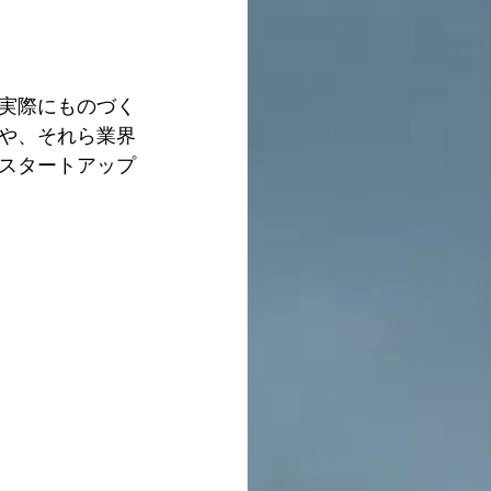
。
実際にものづく
や、それら業界
スタートアップ