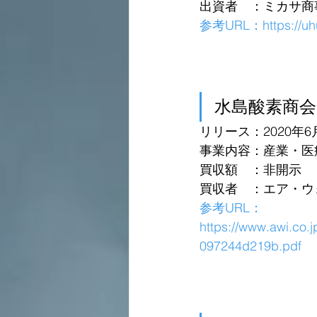
出資者　：ミカサ商
参考URL：
https://u
水島酸素商会
リリース：2020年6
事業内容：産業・医
買収額　：非開示
買収者　：エア・ウ
参考URL：
https://www.awi.co
097244d219b.pdf