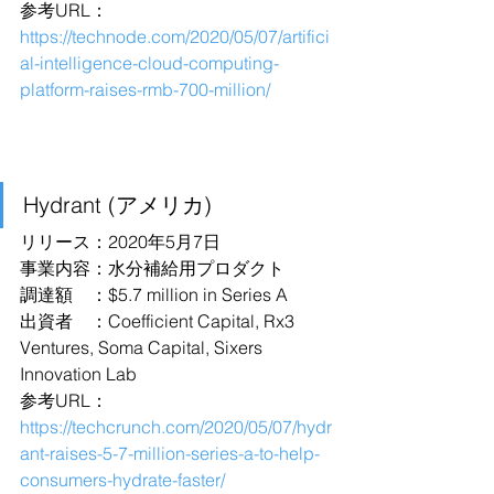
参考URL：
https://technode.com/2020/05/07/artifici
al-intelligence-cloud-computing-
platform-raises-rmb-700-million/
Hydrant (アメリカ)
リリース：2020年5月7日
事業内容：水分補給用プロダクト
調達額　：$5.7 million in Series A
出資者　：Coefficient Capital, Rx3 
Ventures, Soma Capital, Sixers 
Innovation Lab
参考URL：
https://techcrunch.com/2020/05/07/hydr
ant-raises-5-7-million-series-a-to-help-
consumers-hydrate-faster/