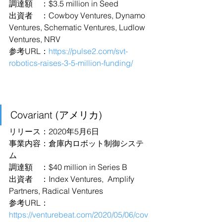
調達額　：$3.5 million in Seed
出資者　：Cowboy Ventures, Dynamo 
Ventures, Schematic Ventures, Ludlow 
Ventures, NRV
参考URL：
https://pulse2.com/svt-
robotics-raises-3-5-million-funding/
Covariant (アメリカ)
リリース：2020年5月6日
事業内容：倉庫内ロボット制御システ
ム
調達額　：$40 million in Series B
出資者　：Index Ventures,  Amplify 
Partners, Radical Ventures
参考URL：
https://venturebeat.com/2020/05/06/cov