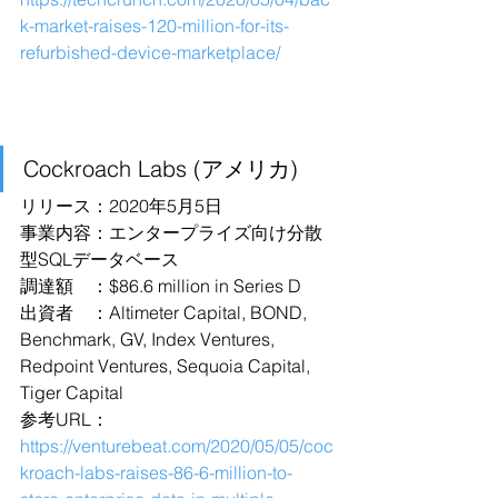
k-market-raises-120-million-for-its-
refurbished-device-marketplace/
Cockroach Labs (アメリカ)
リリース：2020年5月5日
事業内容：エンタープライズ向け分散
型SQLデータベース
調達額　：$86.6 million in Series D
出資者　：Altimeter Capital, BOND, 
Benchmark, GV, Index Ventures, 
Redpoint Ventures, Sequoia Capital, 
Tiger Capital
参考URL：
https://venturebeat.com/2020/05/05/coc
kroach-labs-raises-86-6-million-to-