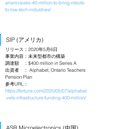
ariant-raises-40-million-to-bring-robots-
to-low-tech-industries/
SIP (アメリカ)
リリース：2020年5月6日
事業内容：未来型都市の構築
調達額　：$400 million in Series A
出資者　： Alphabet, Ontario Teachers 
Pension Plan
参考URL：
https://fortune.com/2020/05/07/alphabet
-vets-infrastructure-funding-400-million/
ASR Microelectronics (中国)