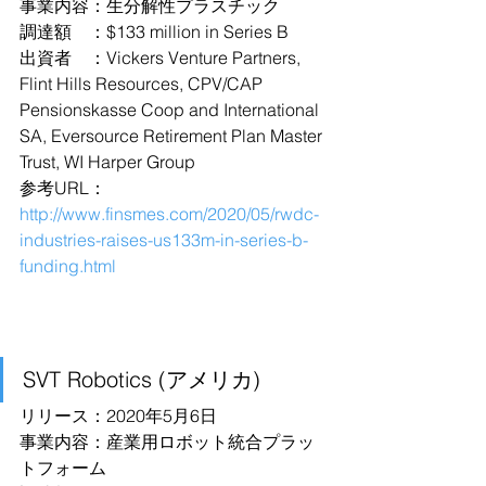
事業内容：生分解性プラスチック
調達額　：$133 million in Series B
出資者　：Vickers Venture Partners, 
Flint Hills Resources, CPV/CAP 
Pensionskasse Coop and International 
SA, Eversource Retirement Plan Master 
Trust, WI Harper Group
参考URL：
http://www.finsmes.com/2020/05/rwdc-
industries-raises-us133m-in-series-b-
funding.html
SVT Robotics (アメリカ)
リリース：2020年5月6日
事業内容：産業用ロボット統合プラッ
トフォーム