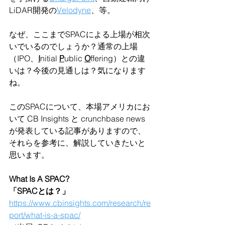
LiDAR開発の
Velodyne
、等。
なぜ、ここまでSPACによる上場が相次
いでいるのでしょうか？通常の上場
（IPO、
I
nitial 
P
ublic 
O
ffering）との違
いは？今後の見通しは？気になります
ね。
このSPACについて、本場アメリカにお
いて CB Insights と crunchbase news 
が発表している記事がありますので、
それらを参考に、解説していきたいと
思います。
What Is A SPAC?
「SPACとは？」
https://www.cbinsights.com/research/re
port/what-is-a-spac/