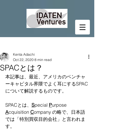
Post
Kenta Adachi
Oct 22, 2020
8 min read
SPACとは？
本記事は、最近、アメリカのベンチャ
ーキャピタル界隈でよく耳にするSPAC
について解説するものです。
SPACとは、
S
pecial 
P
urpose 
A
cquisition 
C
ompany の略で、日本語
では「特別買収目的会社」と言われま
す。