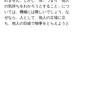
れません。しかし「情」つまり「他人
の気持ちをわかろうとすること」につ
いては、機械には難しいでしょう。な
ぜなら、人として、他人の立場に立
ち、他人の目線で物事をとらえようと
する姿勢や経験がないと、本当の意味
で「他人の気持ちをわかる」という状
況にならないためです。これこそ、人
として磨くべきポイントの一つではな
いでしょうか。
『プラットフォームの経済学～機械は
人と企業の未来をどう変える？～』
（アンドリュー・マカフィー、エリッ
ク・ブリニョルフソン著、日経BP社）
でも、こういった記述が印象的です。