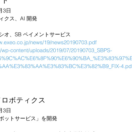
イト
月3日
クス、AI 開発
シオ、SB ペイメントサービス
ww.exeo.co.jp/news/19/news20190703.pdf
jp/wp-content/uploads/2019/07/20190703_SBPS-
6%9C%AC%E6%8F%90%E6%90%BA_%E3%83%97%
AA%E3%83%AA%E3%83%BC%E3%82%B9_FIX-4.pd
ドロボティクス
月3日
ボットサービス」を開発