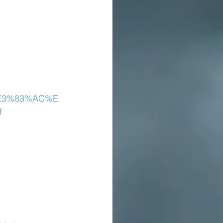
E3%83%AC%E
f