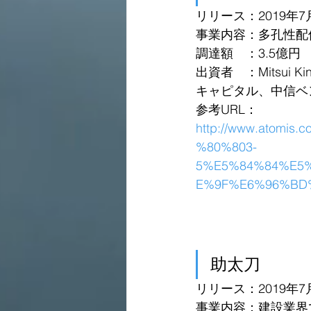
リリース：2019年7
事業内容：多孔性配位
調達額　：3.5億円
出資者　：Mitsui Ki
キャピタル、中信ベ
参考URL：
http://www.atom
%80%803-
5%E5%84%84%E5
E%9F%E6%96%BD
助太刀
リリース：2019年7
事業内容：建設業界