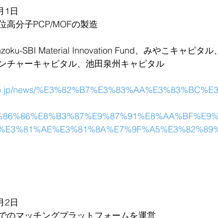
月1日
高分子PCP/MOFの製造
nzoku-SBI Material Innovation Fund、みやこキ
ンチャーキャピタル、池田泉州キャピタル
is.co.jp/news/%E3%82%B7%E3%83%AA%E3%83%BC%
%86%86%E8%B3%87%E9%87%91%E8%AA%BF%E9
%E3%81%AE%E3%81%8A%E7%9F%A5%E3%82%89%
月2日
でのマッチングプラットフォームを運営