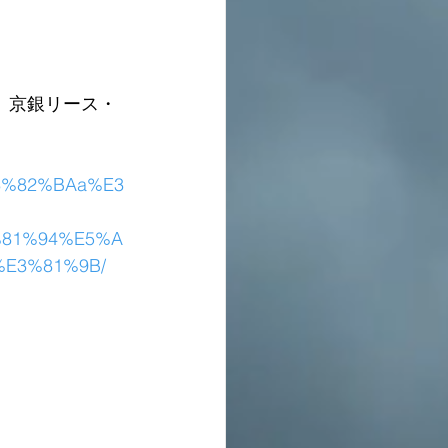
ャピタル、京銀リース・
E3%82%BAa%E3
%81%94%E5%A
E3%81%9B/