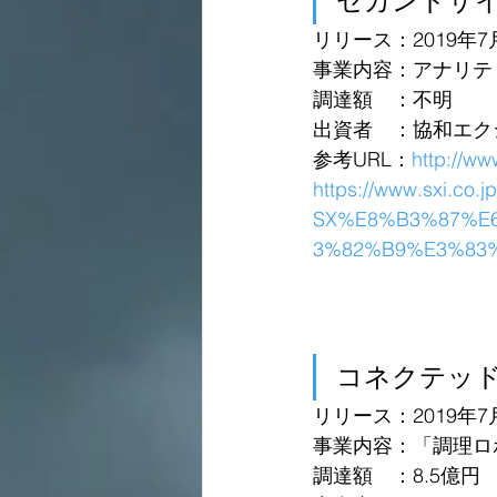
セカンドサ
リリース：2019年7
事業内容：アナリティ
調達額　：不明
出資者　：協和エク
参考URL：
http://w
https://www.sxi.co.
SX%E8%B3%87%E
3%82%B9%E3%83%
コネクテッ
リリース：2019年7
事業内容：「調理ロ
調達額　：8.5億円