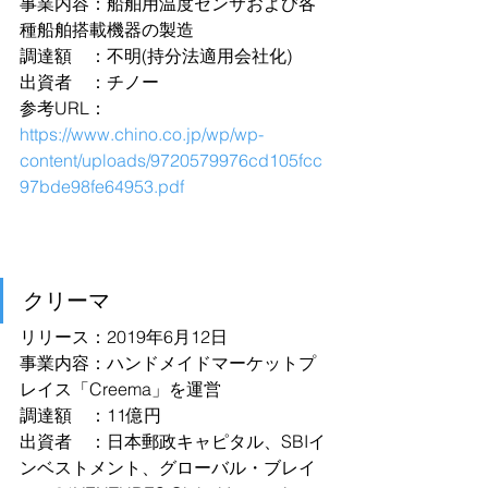
事業内容：船舶用温度センサおよび各
種船舶搭載機器の製造
調達額　：不明(持分法適用会社化)
出資者　：チノー
参考URL：
https://www.chino.co.jp/wp/wp-
content/uploads/9720579976cd105fcc
97bde98fe64953.pdf
クリーマ
リリース：2019年6月12日
事業内容：ハンドメイドマーケットプ
レイス「Creema」を運営
調達額　：11億円
出資者　：日本郵政キャピタル、SBIイ
ンベストメント、グローバル・ブレイ