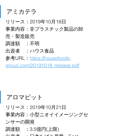
アミカテラ
リリース：2019年10月18日
事業内容：非プラスチック製品の卸
売・製造販売
調達額　：不明
出資者　：ハウス食品
参考URL：
https://housefoods-
group.com/20191018_release.pdf
アロマビット
リリース：2019年10月21日
事業内容：小型ニオイイメージングセ
ンサーの開発
調達額　：3.5億円(上限)