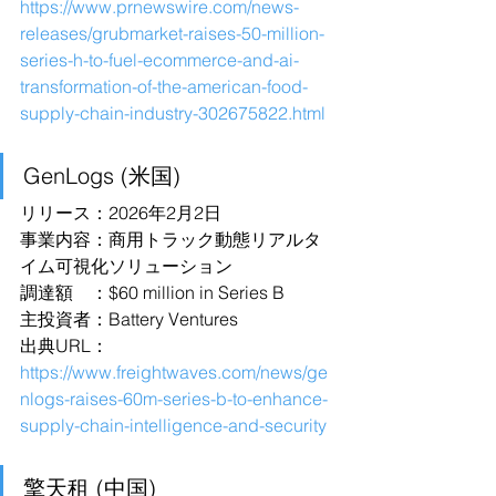
https://www.prnewswire.com/news-
releases/grubmarket-raises-50-million-
series-h-to-fuel-ecommerce-and-ai-
transformation-of-the-american-food-
supply-chain-industry-302675822.html
GenLogs (米国)
リリース：2026年2月2日
事業内容：商用トラック動態リアルタ
イム可視化ソリューション
調達額　：$60 million in Series B
主投資者：Battery Ventures
出典URL：
https://www.freightwaves.com/news/ge
nlogs-raises-60m-series-b-to-enhance-
supply-chain-intelligence-and-security
擎天租 (中国)