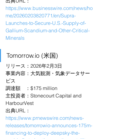
出典URL：
https://www.businesswire.com/news/ho
me/20260203820771/en/Supra-
Launches-to-Secure-U.S.-Supply-of-
Gallium-Scandium-and-Other-Critical-
Minerals
Tomorrow.io (米国)
リリース：2026年2月3日
事業内容：大気観測・気象データサー
ビス
調達額　：$175 million
主投資者：Stonecourt Capital and 
HarbourVest
出典URL：
https://www.prnewswire.com/news-
releases/tomorrowio-announces-175m-
financing-to-deploy-deepsky-the-