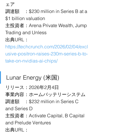
ェア
調達額　：$230 million in Series B at a 
$1 billion valuation
主投資者：Arena Private Wealth, Jump 
Trading and Unless
出典URL：
https://techcrunch.com/2026/02/04/excl
usive-positron-raises-230m-series-b-to-
take-on-nvidias-ai-chips/
Lunar Energy (米国)
リリース：2026年2月4日
事業内容：ホームバッテリーシステム
調達額　：$232 million in Series C 
and Series D
主投資者：Activate Capital, B Capital 
and Prelude Ventures
出典URL：