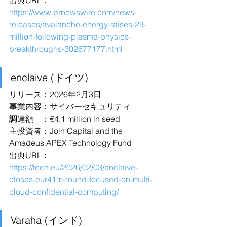
出典URL：
https://www.prnewswire.com/news-
releases/avalanche-energy-raises-29-
million-following-plasma-physics-
breakthroughs-302677177.html
enclaive (ドイツ)
リリース：2026年2月3日
事業内容：サイバーセキュリティ
調達額　：€4.1 million in seed
主投資者：Join Capital and the 
Amadeus APEX Technology Fund
出典URL：
https://tech.eu/2026/02/03/enclaive-
closes-eur41m-round-focused-on-multi-
cloud-confidential-computing/
Varaha (インド)