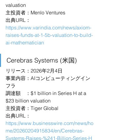
valuation
主投資者：Menlo Ventures
出典URL：
https://www.varindia.com/news/axiom-
raises-funds-at-1-5b-valuation-to-build-
ai-mathematician
Cerebras Systems (米国)
リリース：2026年2月4日
事業内容：AIコンピューティングイン
フラ
調達額　：$1 billion in Series H at a 
$23 billion valuation
主投資者：Tiger Global
出典URL：
https://www.businesswire.com/news/ho
me/20260204915834/en/Cerebras-
Systems-Raises-%241-Billion-Series-H