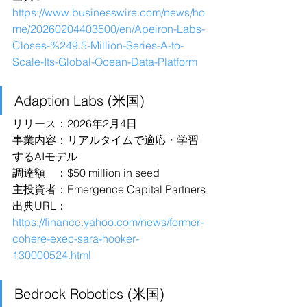
https://www.businesswire.com/news/ho
me/20260204403500/en/Apeiron-Labs-
Closes-%249.5-Million-Series-A-to-
Scale-Its-Global-Ocean-Data-Platform
Adaption Labs (米国)
リリース：2026年2月4日
事業内容：リアルタイムで適応・学習
するAIモデル
調達額　：$50 million in seed
主投資者：Emergence Capital Partners
出典URL：
https://finance.yahoo.com/news/former-
cohere-exec-sara-hooker-
130000524.html
Bedrock Robotics (米国)