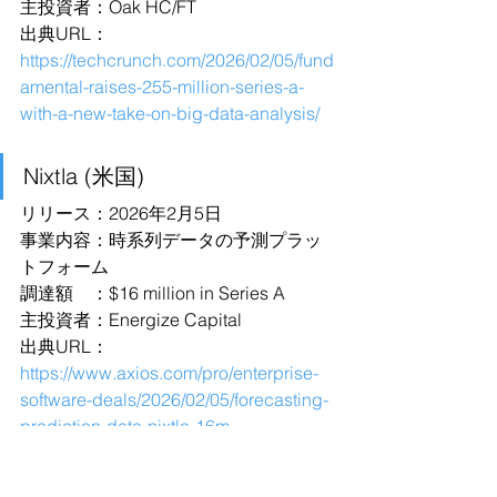
主投資者：Oak HC/FT
出典URL：
https://techcrunch.com/2026/02/05/fund
amental-raises-255-million-series-a-
with-a-new-take-on-big-data-analysis/
Nixtla (米国)
リリース：2026年2月5日
事業内容：時系列データの予測プラッ
トフォーム
調達額　：$16 million in Series A
主投資者：Energize Capital
出典URL：
https://www.axios.com/pro/enterprise-
software-deals/2026/02/05/forecasting-
prediction-data-nixtla-16m
Goodfire (米国)