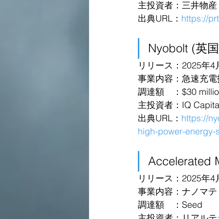
主投資者：三井物産
出典URL：
https://p
Nyobolt (英国
リリース：2025年4
事業内容：急速充電
調達額　：$30 millio
主投資者：IQ Capital 
出典URL：
https://n
high-power-energy-so
Accelerate
リリース：2025年4
事業内容：ナノマテ
調達額　：Seed
主投資者：リアルテ