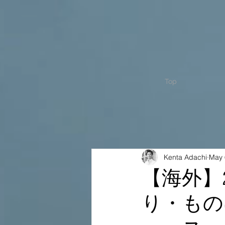
Top
Kenta Adachi
May 
【海外】
り・もの