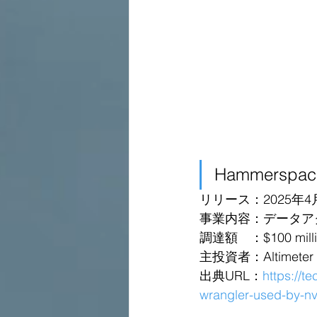
Hammerspac
リリース：2025年4
事業内容：データア
調達額　：$100 million 
主投資者：Altimeter C
出典URL：
https://
wrangler-used-by-nv