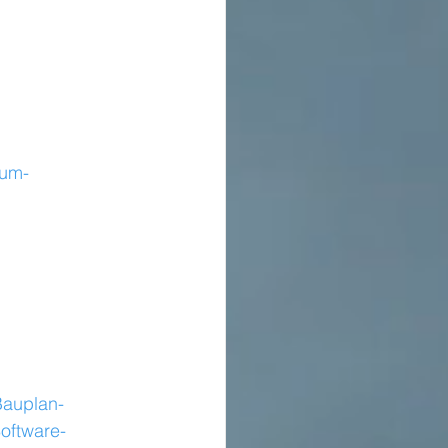
ium-
Bauplan-
Software-