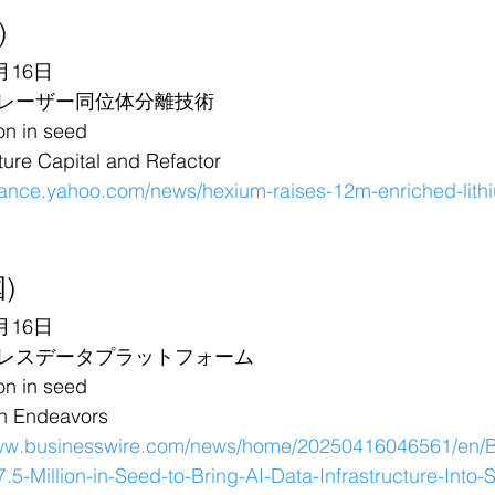
)
月16日
レーザー同位体分離技術
n in seed
 Capital and Refactor
inance.yahoo.com/news/hexium-raises-12m-enriched-lith
国)
月16日
レスデータプラットフォーム
n in seed
 Endeavors
www.businesswire.com/news/home/20250416046561/en/
-Million-in-Seed-to-Bring-AI-Data-Infrastructure-Into-