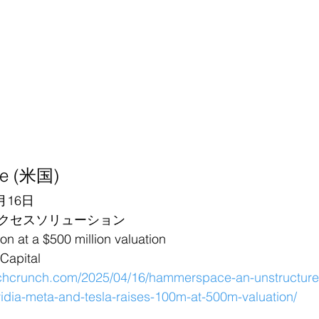
e (米国)
月16日
クセスソリューション
at a $500 million valuation
apital
techcrunch.com/2025/04/16/hammerspace-an-unstructure
idia-meta-and-tesla-raises-100m-at-500m-valuation/