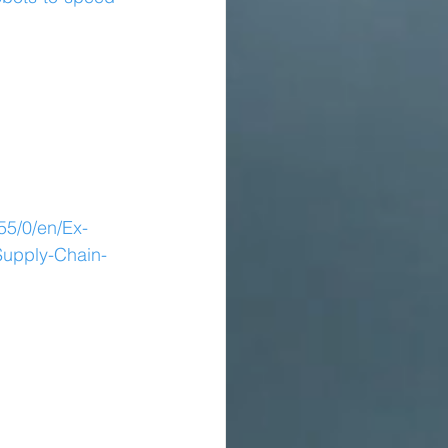
55/0/en/Ex-
Supply-Chain-