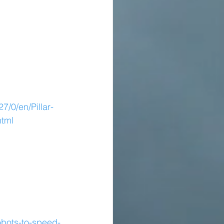
/0/en/Pillar-
html
obots-to-speed-