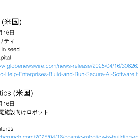
ty (米国)
月16日
リティ
in seed
ital
ww.globenewswire.com/news-release/2025/04/16/3062627
to-Help-Enterprises-Build-and-Run-Secure-AI-Software.
tics (米国)
月16日
電施設向けロボット
ures
echcrunch.com/2025/04/16/cosmic-robotics-is-building-r