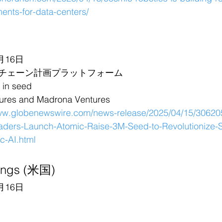
ents-for-data-centers/
月16日
チェーン計画プラットフォーム
in seed
s and Madrona Ventures
www.globenewswire.com/news-release/2025/04/15/30620
aders-Launch-Atomic-Raise-3M-Seed-to-Revolutionize-
c-AI.html
dings (米国)
月16日