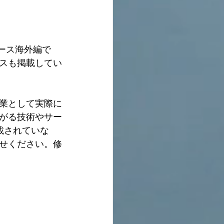
ース海外編で
スも掲載してい
業として実際に
がる技術やサー
載されていな
せください。修