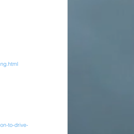
ing.html
on-to-drive-