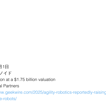
月1日
ノイド
t a $1.75 billion valuation
Partners
ww.geekwire.com/2025/agility-robotics-reportedly-raisin
-robots/