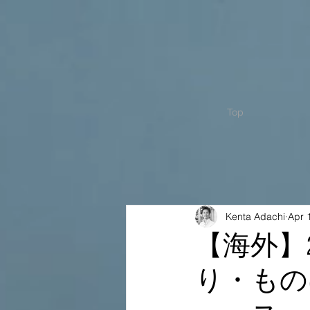
Top
Kenta Adachi
Apr 
【海外】
り・もの