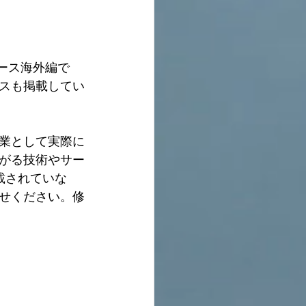
ース海外編で
スも掲載してい
業として実際に
がる技術やサー
載されていな
せください。修