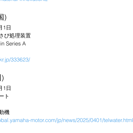
国)
月1日
さび処理装置
Series A
6kr.jp/333623/
州)
月1日
ート
動機
lobal.yamaha-motor.com/jp/news/2025/0401/telwater.htm