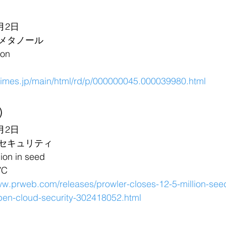
月2日
メタノール
on
rtimes.jp/main/html/rd/p/000000045.000039980.html
)
月2日
セキュリティ
on in seed
VC
ww.prweb.com/releases/prowler-closes-12-5-million-seed
open-cloud-security-302418052.html