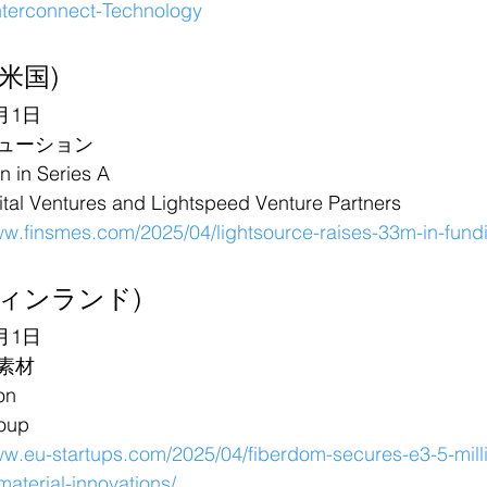
nterconnect-Technology
 (米国)
月1日
ューション
in Series A
 Ventures and Lightspeed Venture Partners
ww.finsmes.com/2025/04/lightsource-raises-33m-in-fund
 (フィンランド)
月1日
素材
on
oup
ww.eu-startups.com/2025/04/fiberdom-secures-e3-5-milli
-material-innovations/