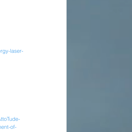
rgy-laser-
ttoTude-
ent-of-