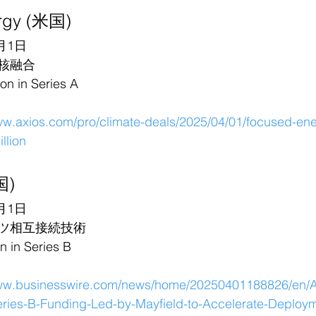
rgy (米国)
月1日
核融合
 in Series A
ww.axios.com/pro/climate-deals/2025/04/01/focused-ene
llion
国)
月1日
ツ相互接続技術
in Series B
www.businesswire.com/news/home/20250401188826/en/A
ies-B-Funding-Led-by-Mayfield-to-Accelerate-Deploym