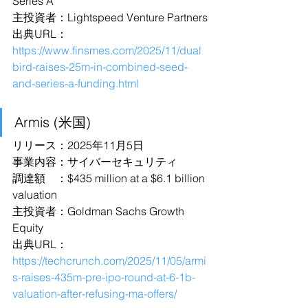
Series A
主投資者：Lightspeed Venture Partners
出典URL：
https://www.finsmes.com/2025/11/dual
bird-raises-25m-in-combined-seed-
and-series-a-funding.html
Armis (米国)
リリース：2025年11月5日
事業内容：サイバーセキュリティ
調達額　：$435 million at a $6.1 billion 
valuation
主投資者：Goldman Sachs Growth 
Equity
出典URL：
https://techcrunch.com/2025/11/05/armi
s-raises-435m-pre-ipo-round-at-6-1b-
valuation-after-refusing-ma-offers/