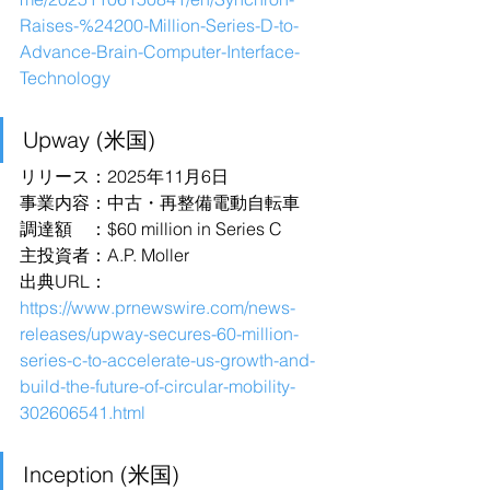
Raises-%24200-Million-Series-D-to-
Advance-Brain-Computer-Interface-
Technology
Upway (米国)
リリース：2025年11月6日
事業内容：中古・再整備電動自転車
調達額　：$60 million in Series C
主投資者：A.P. Moller
出典URL：
https://www.prnewswire.com/news-
releases/upway-secures-60-million-
series-c-to-accelerate-us-growth-and-
build-the-future-of-circular-mobility-
302606541.html
Inception (米国)