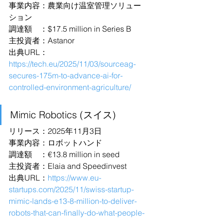
事業内容：農業向け温室管理ソリュー
ション
調達額　：$17.5 million in Series B
主投資者：Astanor
出典URL：
https://tech.eu/2025/11/03/sourceag-
secures-175m-to-advance-ai-for-
controlled-environment-agriculture/
Mimic Robotics (スイス)
リリース：2025年11月3日
事業内容：ロボットハンド
調達額　：€13.8 million in seed
主投資者：Elaia and Speedinvest
出典URL：
https://www.eu-
startups.com/2025/11/swiss-startup-
mimic-lands-e13-8-million-to-deliver-
robots-that-can-finally-do-what-people-