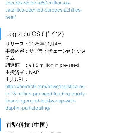
secures-record-e50-million-as-
satellites-deemed-europes-achilles-
heel/
Logistica OS (ドイツ)
リリース：2025年11月4日
事業内容：サプライチェーン向けシス
テム
調達額　：€1.5 million in pre-seed
主投資者：NAP
出典URL：
https://nordic9.com/news/logistica-os-
in-15-million-pre-seed-funding-equity-
financing-round-led-by-nap-with-
daphni-participating/
首駆科技 (中国)