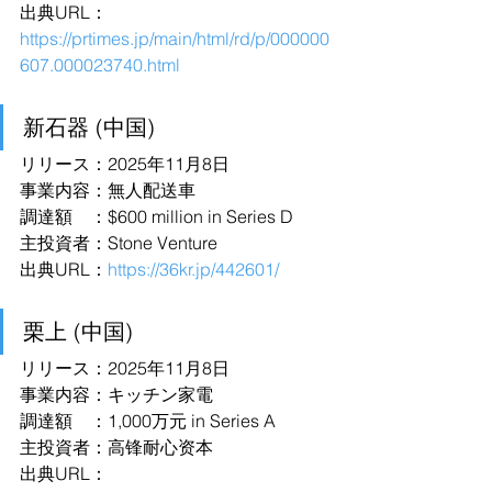
出典URL：
https://prtimes.jp/main/html/rd/p/000000
607.000023740.html
新石器 (中国)
リリース：2025年11月8日
事業内容：無人配送車
調達額　：$600 million in Series D
主投資者：Stone Venture
出典URL：
https://36kr.jp/442601/
栗上 (中国)
リリース：2025年11月8日
事業内容：キッチン家電
調達額　：1,000万元 in Series A
主投資者：高锋耐心资本
出典URL：