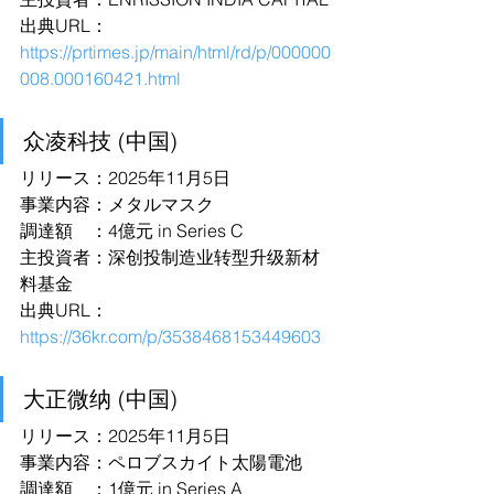
出典URL：
https://prtimes.jp/main/html/rd/p/000000
008.000160421.html
众凌科技 (中国)
リリース：2025年11月5日
事業内容：メタルマスク
調達額　：4億元 in Series C
主投資者：深创投制造业转型升级新材
料基金
出典URL：
https://36kr.com/p/3538468153449603
大正微纳 (中国)
リリース：2025年11月5日
事業内容：ペロブスカイト太陽電池
調達額　：1億元 in Series A