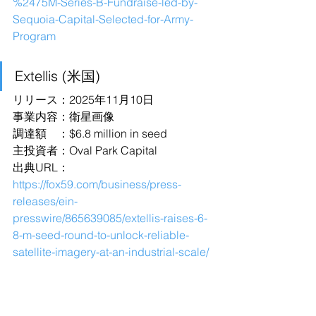
%2475M-Series-B-Fundraise-led-by-
Sequoia-Capital-Selected-for-Army-
Program
Extellis (米国)
リリース：2025年11月10日
事業内容：衛星画像
調達額　：$6.8 million in seed
主投資者：Oval Park Capital
出典URL：
https://fox59.com/business/press-
releases/ein-
presswire/865639085/extellis-raises-6-
8-m-seed-round-to-unlock-reliable-
satellite-imagery-at-an-industrial-scale/
Valar Atomics (米国)
リリース：2025年11月10日