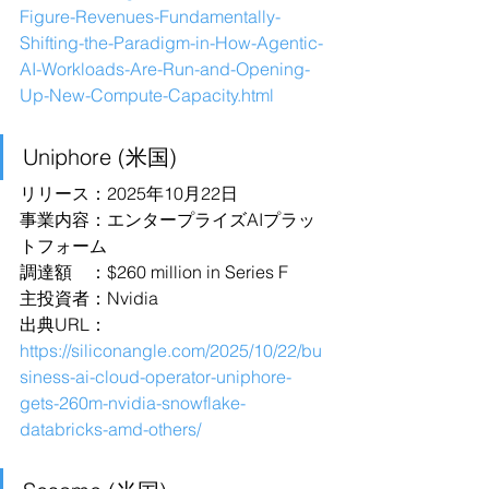
Figure-Revenues-Fundamentally-
Shifting-the-Paradigm-in-How-Agentic-
AI-Workloads-Are-Run-and-Opening-
Up-New-Compute-Capacity.html
Uniphore (米国)
リリース：2025年10月22日
事業内容：エンタープライズAIプラッ
トフォーム
調達額　：$260 million in Series F
主投資者：Nvidia
出典URL：
https://siliconangle.com/2025/10/22/bu
siness-ai-cloud-operator-uniphore-
gets-260m-nvidia-snowflake-
databricks-amd-others/