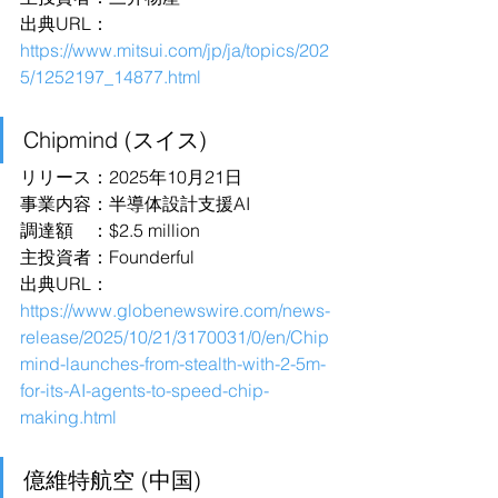
出典URL：
https://www.mitsui.com/jp/ja/topics/202
5/1252197_14877.html
Chipmind (スイス)
リリース：2025年10月21日
事業内容：半導体設計支援AI
調達額　：$2.5 million
主投資者：Founderful
出典URL：
https://www.globenewswire.com/news-
release/2025/10/21/3170031/0/en/Chip
mind-launches-from-stealth-with-2-5m-
for-its-AI-agents-to-speed-chip-
making.html
億維特航空 (中国)