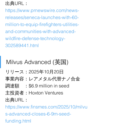
出典URL：
https://www.prnewswire.com/news-
releases/seneca-launches-with-60-
million-to-equip-firefighters-utilities-
and-communities-with-advanced-
wildfire-defense-technology-
302589441.html
Milvus Advanced (英国)
リリース：2025年10月20日
事業内容：レアメタル代替ナノ合金
調達額　：$6.9 million in seed
主投資者：Hoxton Ventures
出典URL：
https://www.finsmes.com/2025/10/milvu
s-advanced-closes-6-9m-seed-
funding.html