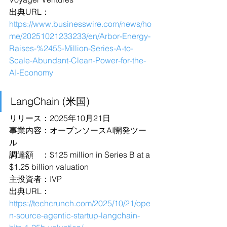
出典URL：
https://www.businesswire.com/news/ho
me/20251021233233/en/Arbor-Energy-
Raises-%2455-Million-Series-A-to-
Scale-Abundant-Clean-Power-for-the-
AI-Economy
LangChain (米国)
リリース：2025年10月21日
事業内容：オープンソースAI開発ツー
ル
調達額　：$125 million in Series B at a 
$1.25 billion valuation
主投資者：IVP
出典URL：
https://techcrunch.com/2025/10/21/ope
n-source-agentic-startup-langchain-