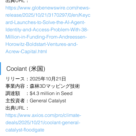
出典URL：
https://www.globenewswire.com/news-
release/2025/10/21/3170297/0/en/Keyc
ard-Launches-to-Solve-the-AI-Agent-
Identity-and-Access-Problem-With-38-
Million-in-Funding-From-Andreessen-
Horowitz-Boldstart-Ventures-and-
Acrew-Capital.html
Coolant (米国)
リリース：2025年10月21日
事業内容：森林3Dマッピング技術
調達額　：$4.3 million in Seed
主投資者：General Catalyst
出典URL：
https://www.axios.com/pro/climate-
deals/2025/10/21/coolant-general-
catalyst-floodgate