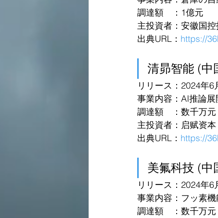
調達額　：1億元
主投資者：安徽国控
出典URL：
https://3
清昴智能 (中
リリース：2024年6
事業内容：AI推論
調達額　：数千万元 in 
主投資者：启赋资本
出典URL：
https://
美氟科技 (中
リリース：2024年6
事業内容：フッ素機
調達額　：数千万元 in 