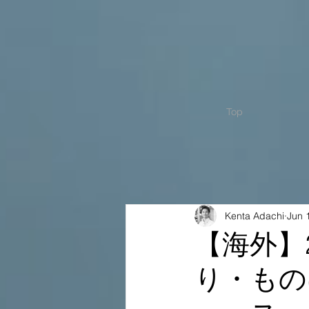
Top
Kenta Adachi
Jun 
【海外】
り・もの