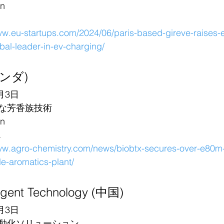
n
ww.eu-startups.com/2024/06/paris-based-gireve-raises-e
bal-leader-in-ev-charging/
ランダ)
月3日
な芳香族技術
n
L
www.agro-chemistry.com/news/biobtx-secures-over-e80m-
le-aromatics-plant/
lligent Technology (中国)
月3日
動化ソリューション