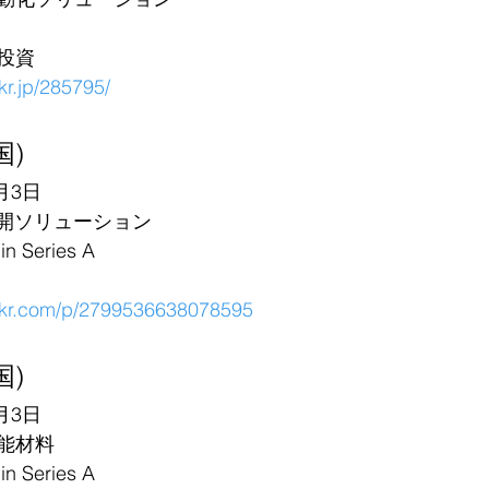
投資
6kr.jp/285795/
国)
月3日
展開ソリューション
Series A
36kr.com/p/2799536638078595
国)
月3日
能材料
Series A