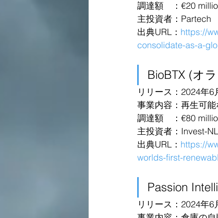
調達額　：€20 millio
主投資者：Partech
出典URL：
https://w
consolidate-as-a-glo
BioBTX (オ
リリース：2024年6
事業内容：再生可能
調達額　：€80 millio
主投資者：Invest-N
出典URL：
https://
worlds-first-renewab
Passion Inte
リリース：2024年6
事業内容：倉庫の自