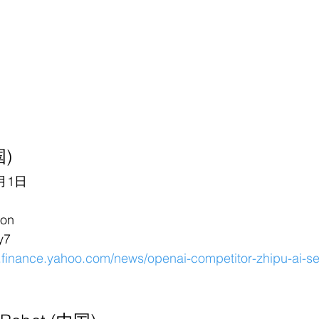
国)
月1日
on
y7
k.finance.yahoo.com/news/openai-competitor-zhipu-ai-s