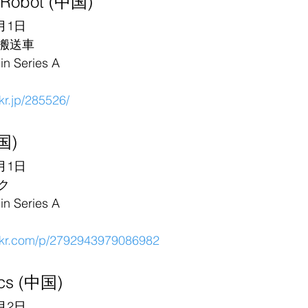
u Robot (中国)
月1日
搬送車
Series A
6kr.jp/285526/
国)
月1日
ク
Series A
36kr.com/p/2792943979086982
cs (中国)
月2日