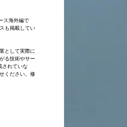
ース海外編で
スも掲載してい
業として実際に
がる技術やサー
載されていな
せください。修