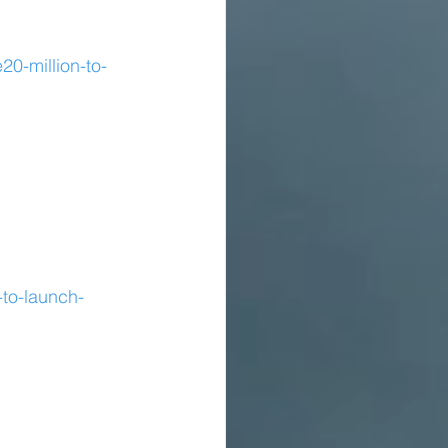
20-million-to-
to-launch-