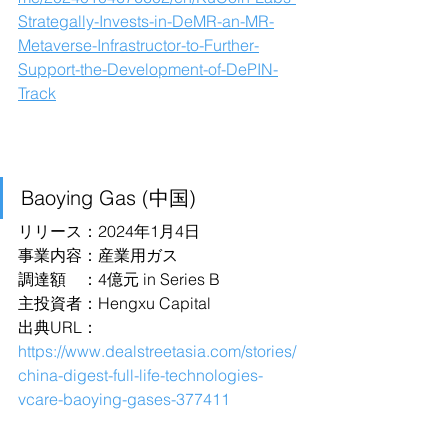
Strategally-Invests-in-DeMR-an-MR-
Metaverse-Infrastructor-to-Further-
Support-the-Development-of-DePIN-
Track
Baoying Gas (中国)
リリース：2024年1月4日
事業内容：産業用ガス
調達額　：4億元 in Series B
主投資者：Hengxu Capital
出典URL：
https://www.dealstreetasia.com/stories/
china-digest-full-life-technologies-
vcare-baoying-gases-377411