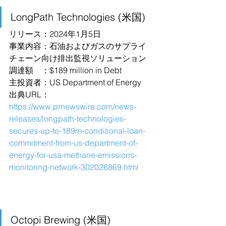
LongPath Technologies (米国)
リリース：2024年1月5日
事業内容：石油およびガスのサプライ
チェーン向け排出監視ソリューション
調達額　：$189 million in Debt
主投資者：US Department of Energy
出典URL：
https://www.prnewswire.com/news-
releases/longpath-technologies-
secures-up-to-189m-conditional-loan-
commitment-from-us-department-of-
energy-for-usa-methane-emissions-
monitoring-network-302026869.html
Octopi Brewing (米国)