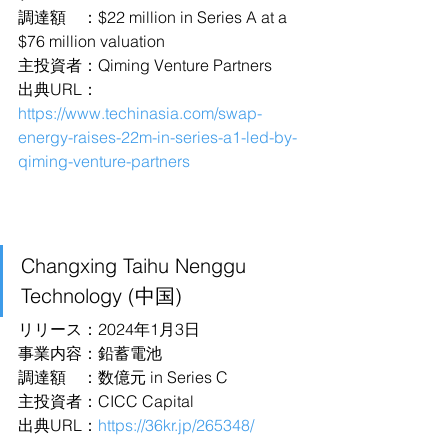
調達額　：$22 million in Series A at a 
$76 million valuation
主投資者：Qiming Venture Partners
出典URL：
https://www.techinasia.com/swap-
energy-raises-22m-in-series-a1-led-by-
qiming-venture-partners
Changxing Taihu Nenggu 
Technology (中国)
リリース：2024年1月3日
事業内容：鉛蓄電池
調達額　：数億元 in Series C
主投資者：CICC Capital
出典URL：
https://36kr.jp/265348/