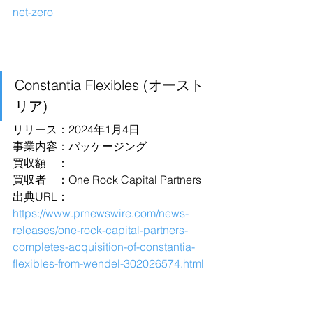
net-zero
Constantia Flexibles (オースト
リア)
リリース：2024年1月4日
事業内容：パッケージング
買収額　：
買収者　：One Rock Capital Partners
出典URL：
https://www.prnewswire.com/news-
releases/one-rock-capital-partners-
completes-acquisition-of-constantia-
flexibles-from-wendel-302026574.html