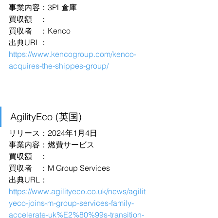
事業内容：3PL倉庫
買収額　：
買収者　：Kenco
出典URL：
https://www.kencogroup.com/kenco-
acquires-the-shippes-group/
AgilityEco (英国)
リリース：2024年1月4日
事業内容：燃費サービス
買収額　：
買収者　：M Group Services
出典URL：
https://www.agilityeco.co.uk/news/agilit
yeco-joins-m-group-services-family-
accelerate-uk%E2%80%99s-transition-