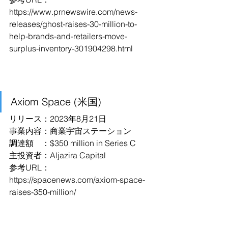
https://www.prnewswire.com/news-
releases/ghost-raises-30-million-to-
help-brands-and-retailers-move-
surplus-inventory-301904298.html
Axiom Space (米国)
リリース：2023年8月21日
事業内容：商業宇宙ステーション
調達額　：$350 million in Series C
主投資者：Aljazira Capital
参考URL：
https://spacenews.com/axiom-space-
raises-350-million/