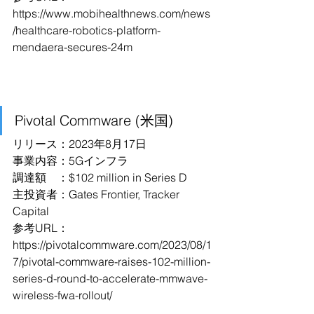
https://www.mobihealthnews.com/news
/healthcare-robotics-platform-
mendaera-secures-24m
Pivotal Commware (米国)
リリース：2023年8月17日
事業内容：5Gインフラ
調達額　：$102 million in Series D
主投資者：Gates Frontier, Tracker 
Capital
参考URL：
https://pivotalcommware.com/2023/08/1
7/pivotal-commware-raises-102-million-
series-d-round-to-accelerate-mmwave-
wireless-fwa-rollout/