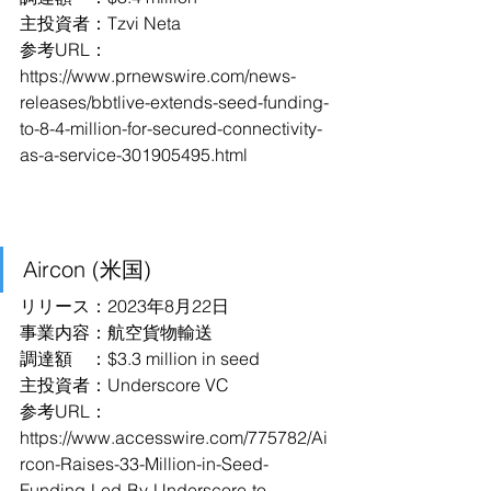
主投資者：Tzvi Neta
参考URL：
https://www.prnewswire.com/news-
releases/bbtlive-extends-seed-funding-
to-8-4-million-for-secured-connectivity-
as-a-service-301905495.html
Aircon (米国)
リリース：2023年8月22日
事業内容：航空貨物輸送
調達額　：$3.3 million in seed
主投資者：Underscore VC
参考URL：
https://www.accesswire.com/775782/Ai
rcon-Raises-33-Million-in-Seed-
Funding-Led-By-Underscore-to-