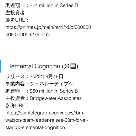
調達額　：$24 million in Series D
主投資者：
参考URL：
https://prtimes.jp/main/html/rd/p/000000
008.000059279.html
Elemental Cognition (米国)
リリース：2023年8月18日
事業内容：ジェネレーティブA.I.
調達額　：$60 million in Series B
主投資者：Bridgewater Associates
参考URL：
https://cointelegraph.com/news/ibm-
watson-team-leader-raises-60m-for-ai-
startup-elemental-cognition