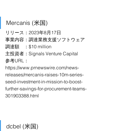
Mercanis (米国)
リリース：2023年8月17日
事業内容：調達業務支援ソフトウェア
調達額　：$10 million
主投資者：Signals Venture Capital
参考URL：
https://www.prnewswire.com/news-
releases/mercanis-raises-10m-series-
seed-investment-in-mission-to-boost-
further-savings-for-procurement-teams-
301903388.html
dcbel (米国)