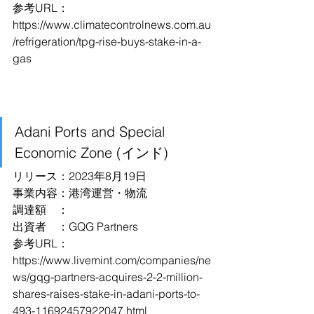
参考URL：
https://www.climatecontrolnews.com.au
/refrigeration/tpg-rise-buys-stake-in-a-
gas
Adani Ports and Special 
Economic Zone (インド)
リリース：2023年8月19日
事業内容：港湾運営・物流
調達額　：
出資者　：GQG Partners
参考URL：
https://www.livemint.com/companies/ne
ws/gqg-partners-acquires-2-2-million-
shares-raises-stake-in-adani-ports-to-
493-11692457922047.html