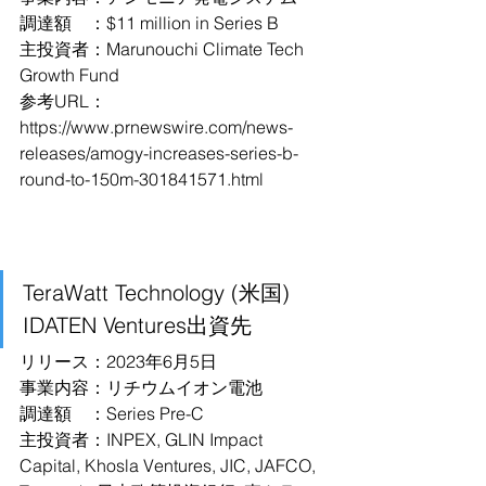
調達額　：$11 million in Series B
主投資者：Marunouchi Climate Tech 
Growth Fund
参考URL：
https://www.prnewswire.com/news-
releases/amogy-increases-series-b-
round-to-150m-301841571.html
TeraWatt Technology (米国)　
IDATEN Ventures出資先
リリース：2023年6月5日
事業内容：リチウムイオン電池
調達額　：Series Pre-C
主投資者：INPEX, GLIN Impact 
Capital, Khosla Ventures, JIC, JAFCO, 