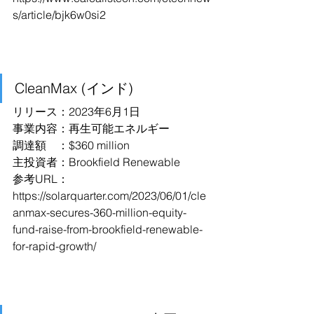
s/article/bjk6w0si2
CleanMax (インド)
リリース：2023年6月1日
事業内容：再生可能エネルギー
調達額　：$360 million
主投資者：Brookfield Renewable
参考URL：
https://solarquarter.com/2023/06/01/cle
anmax-secures-360-million-equity-
fund-raise-from-brookfield-renewable-
for-rapid-growth/