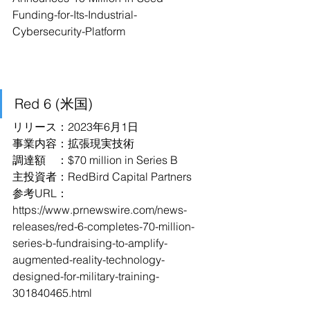
Funding-for-Its-Industrial-
Cybersecurity-Platform
Red 6 (米国)
リリース：2023年6月1日
事業内容：拡張現実技術
調達額　：$70 million in Series B
主投資者：RedBird Capital Partners
参考URL：
https://www.prnewswire.com/news-
releases/red-6-completes-70-million-
series-b-fundraising-to-amplify-
augmented-reality-technology-
designed-for-military-training-
301840465.html