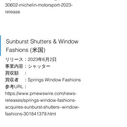
30602-michelin-motorsport-2023-
release
Sunburst Shutters & Window 
Fashions (米国)
リリース：2023年6月2日
事業内容：シャッター
買収額　：
買収者　：Springs Window Fashions
参考URL：
https://www.prnewswire.com/news-
releases/springs-window-fashions-
acquires-sunburst-shutters--window-
fashions-301841379.html