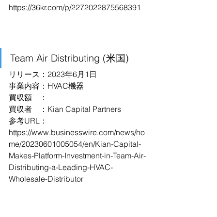
https://36kr.com/p/2272022875568391
Team Air Distributing (米国)
リリース：2023年6月1日
事業内容：HVAC機器
買収額　：
買収者　：Kian Capital Partners
参考URL：
https://www.businesswire.com/news/ho
me/20230601005054/en/Kian-Capital-
Makes-Platform-Investment-in-Team-Air-
Distributing-a-Leading-HVAC-
Wholesale-Distributor