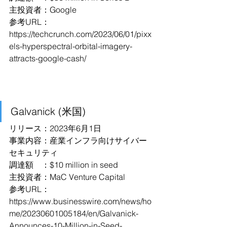
主投資者：Google
参考URL：
https://techcrunch.com/2023/06/01/pixx
els-hyperspectral-orbital-imagery-
attracts-google-cash/
Galvanick (米国)
リリース：2023年6月1日
事業内容：産業インフラ向けサイバー
セキュリティ
調達額　：$10 million in seed
主投資者：MaC Venture Capital
参考URL：
https://www.businesswire.com/news/ho
me/20230601005184/en/Galvanick-
Announces-10-Million-in-Seed-