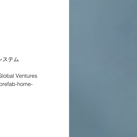
システム
lobal Ventures
-prefab-home-