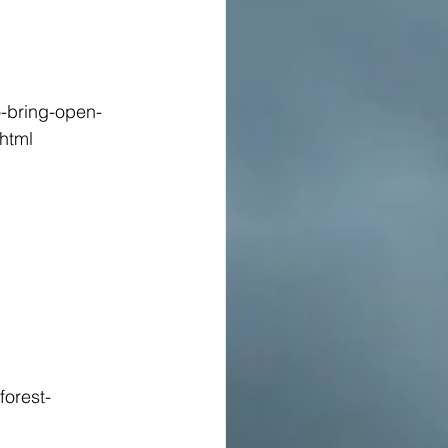
o-bring-open-
.html
forest-