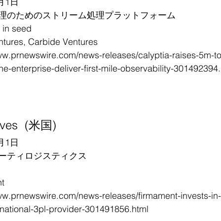
月1日
理のためのストリーム処理プラットフォーム
in seed
res, Carbide Ventures
ww.prnewswire.com/news-releases/calyptia-raises-5m-t
the-enterprise-deliver-first-mile-observability-301492394
tives  (米国)
月1日
ーティロジスティクス
t
ww.prnewswire.com/news-releases/firmament-invests-in-
-national-3pl-provider-301491856.html