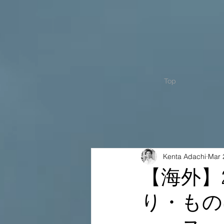
Top
Kenta Adachi
Mar 
【海外】
り・もの