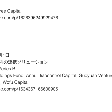
e Capital
36kr.com/p/1626396249929476
)
月1日
両の連携ソリューション
ries B
s Fund, Anhui Jiaocontrol Capital, Guoyuan Venture 
t, Wofu Capital
36kr.com/p/1634367166608905