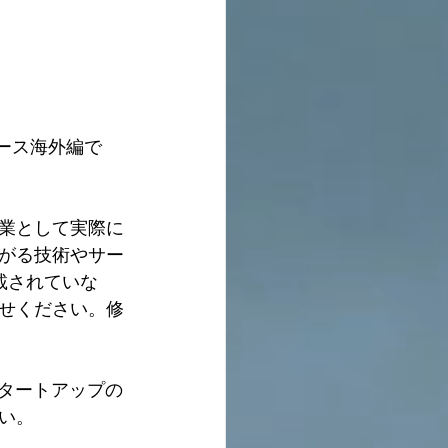
ース海外編で
業として実際に
がる技術やサー
載されていな
せください。修
タートアップの
い。