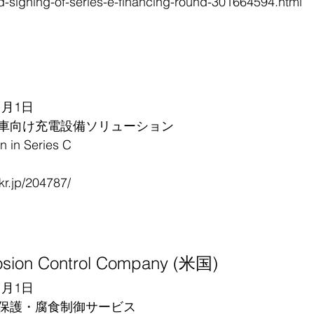
d-signing-of-series-e-financing-round-301664594.html
1月1日
車向け充電設備ソリューション
in Series C
.jp/204787/
osion Control Company (米国)
1月1日
保護・腐食制御サービス