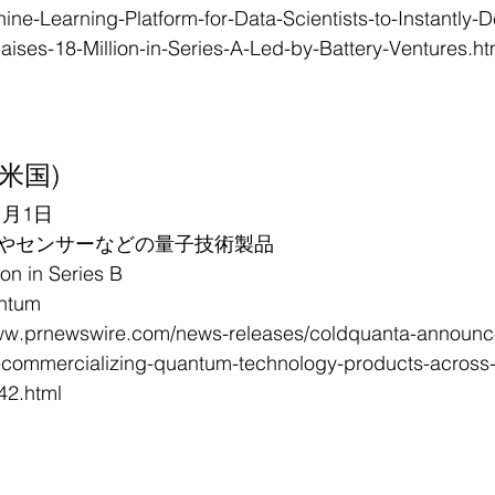
ne-Learning-Platform-for-Data-Scientists-to-Instantly-
ises-18-Million-in-Series-A-Led-by-Battery-Ventures.ht
 (米国)
1月1日
やセンサーなどの量子技術製品
 in Series B
tum
prnewswire.com/news-releases/coldquanta-announces
e-commercializing-quantum-technology-products-across-
42.html