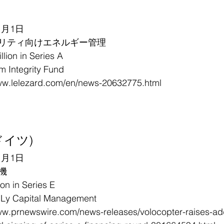
1月1日
リティ向けエネルギー管理
on in Series A
ntegrity Fund
.lelezard.com/en/news-20632775.html
 (ドイツ)
1月1日
機
 in Series E
Capital Management
prnewswire.com/news-releases/volocopter-raises-add