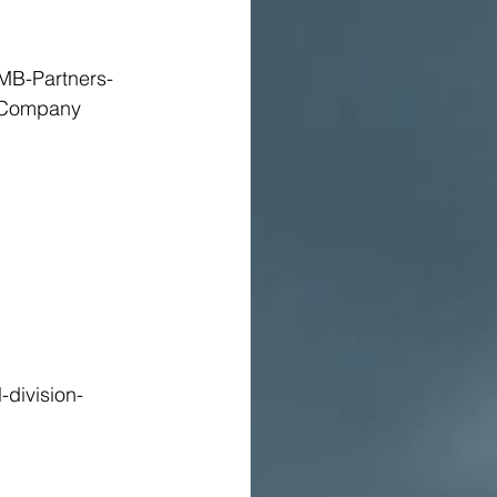
B-Partners-
l-Company
division-