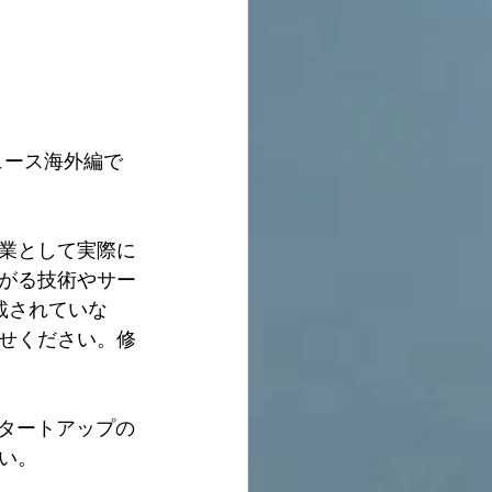
ュース海外編で
業として実際に
がる技術やサー
載されていな
せください。修
タートアップの
い。