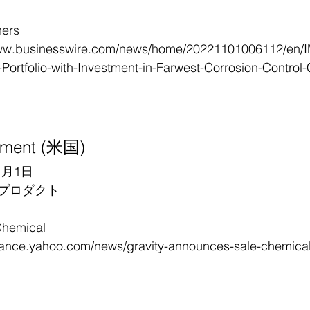
ers
.businesswire.com/news/home/20221101006112/en/IM
e-Portfolio-with-Investment-in-Farwest-Corrosion-Contro
ement (米国)
1月1日
プロダクト
emical
nce.yahoo.com/news/gravity-announces-sale-chemical-