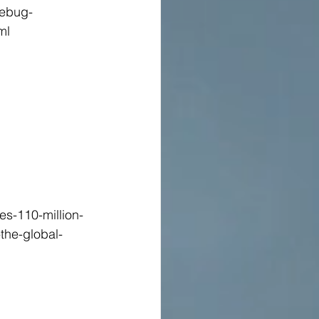
Debug-
ml
-110-million-
the-global-