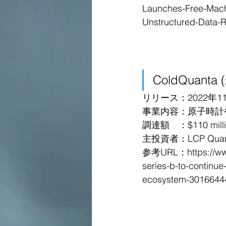
Launches-Free-Machi
Unstructured-Data-Ra
ColdQuanta
リリース：2022年1
事業内容：原子時計
調達額　：$110 million
主投資者：LCP Quan
参考URL：https://www.
series-b-to-continu
ecosystem-3016644