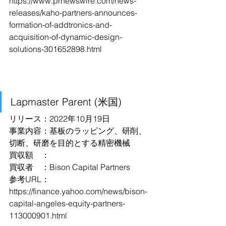
https://www.prnewswire.com/news-
releases/kaho-partners-announces-
formation-of-addtronics-and-
acquisition-of-dynamic-design-
solutions-301652898.html
Lapmaster Parent (米国)
リリース：2022年10月19日
事業内容：基板のラッピング、研削、
切断、研磨を目的とする精密機械
買収額　：
買収者　：Bison Capital Partners
参考URL：
https://finance.yahoo.com/news/bison-
capital-angeles-equity-partners-
113000901.html