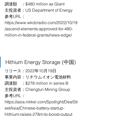
調達額　：$480 million as Grant
主投資者：US Department of Energy
参考URL：
https://www.wkdzradio.com/2022/10/19
/ascend-elements-approved-for-480-
million-in-federal-grants/news-edge/
Hithium Energy Storage (中国)
リリース：2022年10月19日
事業内容：リチウムイオン電池材料
調達額　：$278 million in series B
主投資者：Chengtun Mining Group
参考URL：
https://asia.nikkei.com/Spotlight/DealStr
eetAsia/Chinese-battery-startup-
Hithium-raises-278m-to-boost-output