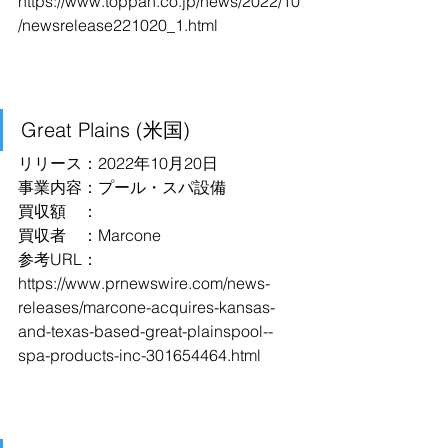
https://www.toppan.co.jp/news/2022/10
/newsrelease221020_1.html
Great Plains (米国)
リリース：2022年10月20日
事業内容：プール・スパ設備
買収額　：
買収者　：Marcone
参考URL：
https://www.prnewswire.com/news-
releases/marcone-acquires-kansas-
and-texas-based-great-plainspool--
spa-products-inc-301654464.html