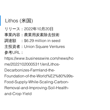
Lithos (米国)
リリース：2022年10月20日
事業内容：農業用炭素除去技術
調達額　：$6.29 million in seed
主投資者：Union Square Ventures
参考URL：
https://www.businesswire.com/news/ho
me/20221020005311/en/Lithos-
Decarbonizes-Farmland-the-
Foundation-of-the-World%E2%80%99s-
Food-Supply-While-Scaling-Carbon-
Removal-and-Improving-Soil-Health-
and-Crop-Yield