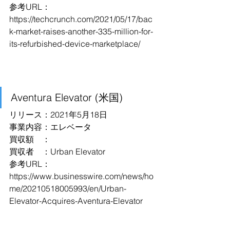
参考URL：
https://techcrunch.com/2021/05/17/bac
k-market-raises-another-335-million-for-
its-refurbished-device-marketplace/
Aventura Elevator (米国)
リリース：2021年5月18日
事業内容：エレベータ
買収額　：
買収者　：Urban Elevator
参考URL：
https://www.businesswire.com/news/ho
me/20210518005993/en/Urban-
Elevator-Acquires-Aventura-Elevator