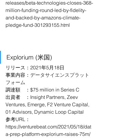
releases/beta-technologies-closes-368-
million-funding-round-led-by-fidelity-
and-backed-by-amazons-climate-
pledge-fund-301293155.html
Explorium (米国)
リリース：2021年5月18日
事業内容：
データサイエンスプラット
フォーム
調達額　：$75 million in Series C
出資者　：Insight Partners, Zeev 
Ventures, Emerge, F2 Venture Capital, 
01 Advisors, Dynamic Loop Capital
参考URL：
https://venturebeat.com/2021/05/18/dat
a-prep-platform-explorium-raises-75m/