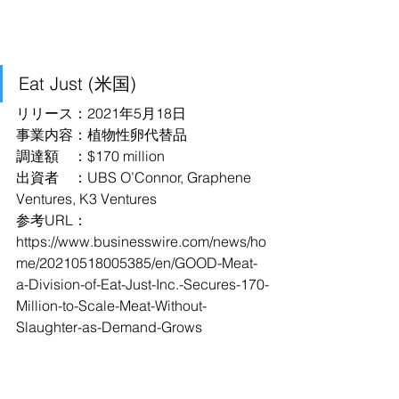
Eat Just (米国)
リリース：2021年5月18日
事業内容：植物性卵代替品
調達額　：$170 million
出資者　：UBS O’Connor, Graphene 
Ventures, K3 Ventures
参考URL：
https://www.businesswire.com/news/ho
me/20210518005385/en/GOOD-Meat-
a-Division-of-Eat-Just-Inc.-Secures-170-
Million-to-Scale-Meat-Without-
Slaughter-as-Demand-Grows