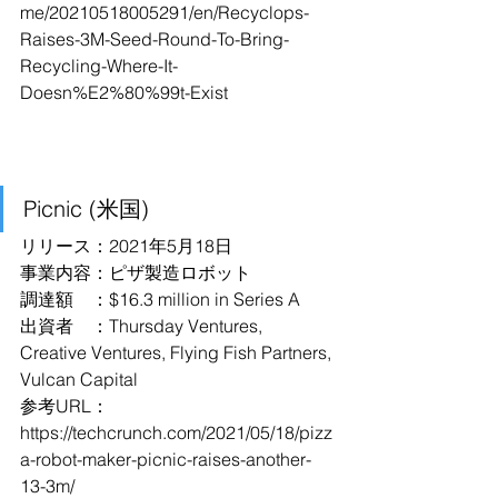
me/20210518005291/en/Recyclops-
Raises-3M-Seed-Round-To-Bring-
Recycling-Where-It-
Doesn%E2%80%99t-Exist
Picnic (米国)
リリース：2021年5月18日
事業内容：ピザ製造ロボット
調達額　：$16.3 million in Series A
出資者　：Thursday Ventures, 
Creative Ventures, Flying Fish Partners, 
Vulcan Capital
参考URL：
https://techcrunch.com/2021/05/18/pizz
a-robot-maker-picnic-raises-another-
13-3m/