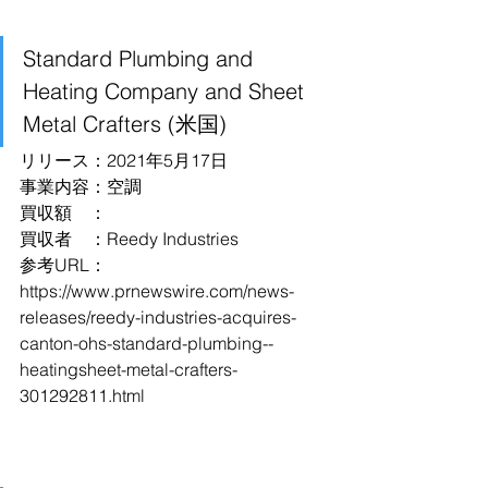
Standard Plumbing and 
Heating Company and Sheet 
Metal Crafters (米国)
リリース：2021年5月17日
事業内容：空調
買収額　：
買収者　：Reedy Industries
参考URL：
https://www.prnewswire.com/news-
releases/reedy-industries-acquires-
canton-ohs-standard-plumbing--
heatingsheet-metal-crafters-
301292811.html