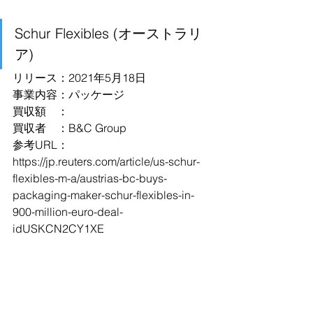
Schur Flexibles (オーストラリ
ア)
リリース：2021年5月18日
事業内容：パッケージ
買収額　：
買収者　：B&C Group
参考URL：
https://jp.reuters.com/article/us-schur-
flexibles-m-a/austrias-bc-buys-
packaging-maker-schur-flexibles-in-
900-million-euro-deal-
idUSKCN2CY1XE
Daring (米国)