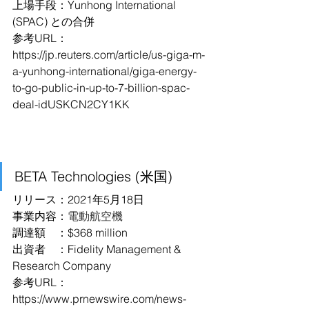
上場手段：Yunhong International 
(SPAC) との合併
参考URL：
https://jp.reuters.com/article/us-giga-m-
a-yunhong-international/giga-energy-
to-go-public-in-up-to-7-billion-spac-
deal-idUSKCN2CY1KK
BETA Technologies (米国)
リリース：2021年5月18日
事業内容：
電動航空機
調達額　：$368 million
出資者　：Fidelity Management & 
Research Company
参考URL：
https://www.prnewswire.com/news-