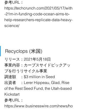
参考URL：
https://techcrunch.com/2021/05/17/with
-21m-in-funding-code-ocean-aims-to-
help-researchers-replicate-data-heavy-
science/
Recyclops (米国)
リリース：2021年5月18日
事業内容：カーブスサイドピックアッ
プを行うリサイクル事業
調達額　：$3 million in Seed
出資者　：Lerer Hippeau, Glad, Rise 
of the Rest Seed Fund, the Utah-based 
Kickstart
参考URL：
https://www.businesswire.com/news/ho