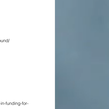
ound/
in-funding-for-