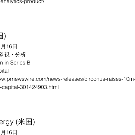
analytics-product/
国)
1月16日
監視・分析
in Series B
tal
ww.prnewswire.com/news-releases/circonus-raises-10m-
d-capital-301424903.html
nergy (米国)
1月16日