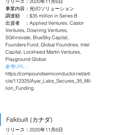
リリース：2020年11月6日
事業内容：光I/Oソリューション
調達額　：$35 million in Series B
出資者　：Applied Ventures, Castor 
Ventures, Downing Ventures, 
SGInnovate, BlueSky Capital, 
Founders Fund, Global Foundries, Intel 
Capital, Lockheed Martin Ventures, 
Playground Global
参考URL：
https://compoundsemiconductor.net/arti
cle/112325/Ayar_Labs_Secures_35_Mil
lion_Funding
Falkbuilt (カナダ)
リリース：2020年11月6日