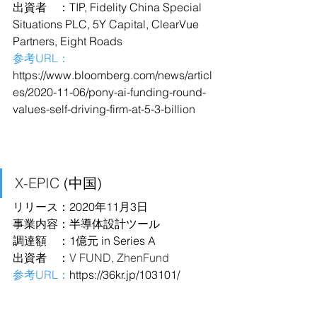
出資者　：TIP, Fidelity China Special 
Situations PLC, 5Y Capital, ClearVue 
Partners, Eight Roads
参考URL：
https://www.bloomberg.com/news/articl
es/2020-11-06/pony-ai-funding-round-
values-self-driving-firm-at-5-3-billion
X-EPIC
 (中国)
リリース：2020年11月3日
事業内容：半導体設計ツール
調達額　：1億元 in Series A
出資者　：
V FUND, ZhenFund
参考URL：
https://36kr.jp/103101/