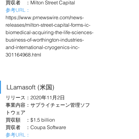
買収者　：Milton Street Capital
参考URL：
https://www.prnewswire.com/news-
releases/milton-street-capital-forms-ic-
biomedical-acquiring-the-life-sciences-
business-of-worthington-industries-
and-international-cryogenics-inc-
301164968.html
LLamasoft (米国)
リリース：2020年11月2日
事業内容：サプライチェーン管理ソフ
トウェア
買収額　：$1.5 billion
買収者　：Coupa Software
参考URL：