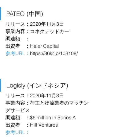
PATEO
 (中国)
リリース：2020年11月3日
事業内容：コネクテッドカー
調達額　：
出資者　：
Haier Capital
参考URL：
https://36kr.jp/103108/
Logisly (インドネシア)
リリース：2020年11月3日
事業内容：荷主と物流業者のマッチン
グサービス
調達額　：$6 million in Series A
出資者　：Hill Ventures
参考URL：