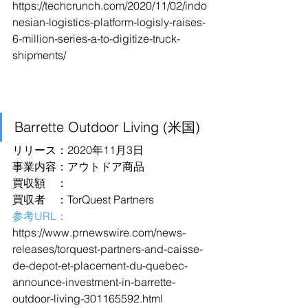
https://techcrunch.com/2020/11/02/indo
nesian-logistics-platform-logisly-raises-
6-million-series-a-to-digitize-truck-
shipments/
Barrette Outdoor Living (米国)
リリース：2020年11月3日
事業内容：アウトドア商品
買収額　：
買収者　：TorQuest Partners
参考URL：
https://www.prnewswire.com/news-
releases/torquest-partners-and-caisse-
de-depot-et-placement-du-quebec-
announce-investment-in-barrette-
outdoor-living-301165592.html