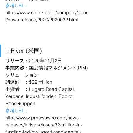
参考URL：
https://www.shimz.co.jp/company/abou
t/news-release/2020/2020032.html
inRiver (米国)
リリース：2020年11月2日
事業内容：製品情報マネジメント(PIM)
ソリューション
調達額　：$32 million
出資者　：Lugard Road Capital, 
Verdane, Industrifonden, Zobito, 
RoosGruppen
参考URL：
https://www.prnewswire.com/news-
releases/inriver-closes-32-million-in-
funding-led-by-lugard-road-capital-