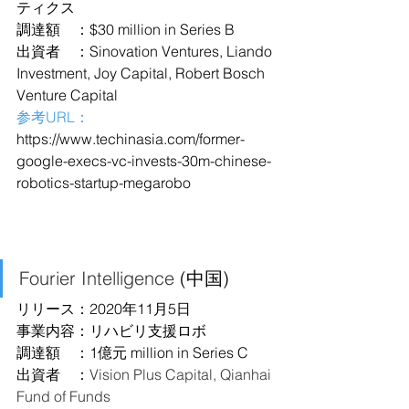
ティクス
調達額　：$30 million in Series B
出資者　：Sinovation Ventures, Liando 
Investment, Joy Capital, Robert Bosch 
Venture Capital
参考URL：
https://www.techinasia.com/former-
google-execs-vc-invests-30m-chinese-
robotics-startup-megarobo
Fourier Intelligence
 (中国)
リリース：2020年11月5日
事業内容：リハビリ支援ロボ
調達額　：1億元 million in Series C
出資者　：
Vision Plus Capital, Qianhai 
Fund of Funds