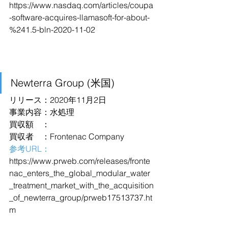
https://www.nasdaq.com/articles/coupa
-software-acquires-llamasoft-for-about-
%241.5-bln-2020-11-02
Newterra Group (米国)
リリース：2020年11月2日
事業内容：水処理
買収額　：
買収者　：Frontenac Company
参考URL：
https://www.prweb.com/releases/fronte
nac_enters_the_global_modular_water
_treatment_market_with_the_acquisition
_of_newterra_group/prweb17513737.ht
m