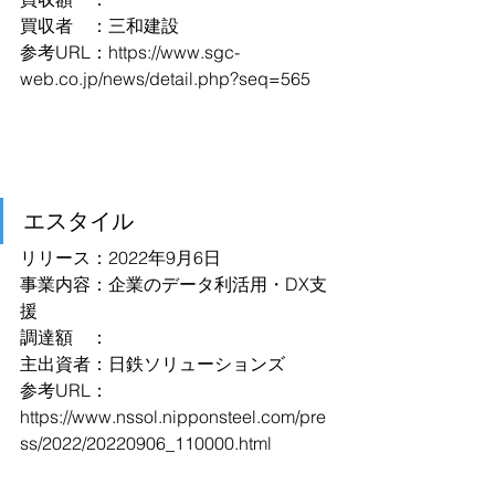
買収者　：三和建設
参考URL：
https://www.sgc-
web.co.jp/news/detail.php?seq=565
エスタイル
リリース：2022年9月6日
事業内容：企業のデータ利活用・DX支
援
調達額　：
主出資者：日鉄ソリューションズ
参考URL：
https://www.nssol.nipponsteel.com/pre
ss/2022/20220906_110000.html