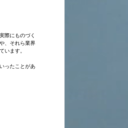
。
実際にものづく
や、それら業界
ています。
いったことがあ