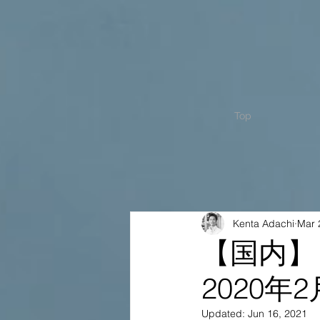
Top
Kenta Adachi
Mar 
【国内】
2020年2
Updated:
Jun 16, 2021