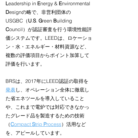
L
eadership in 
E
nergy & 
E
nvironmental 
D
esignの略で、非営利団体の
USGBC（
U
.
S
. 
G
reen 
B
uilding 
C
ouncil）が認証審査を行う環境性能評
価システムです。LEEDは、ロケーショ
ン・水・エネルギー・材料資源など、
複数の評価項目からポイント加算して
評価を行います。
BRSは、2017年にLEED認証の取得を
発表
し、オペレーション全体に徹底し
た省エネツールを導入していること
や、これまで電炉では対応できなかっ
たグレード品を製造するための技術
（
C
ompact 
S
trip 
P
rocess
）活用など
を、アピールしています。