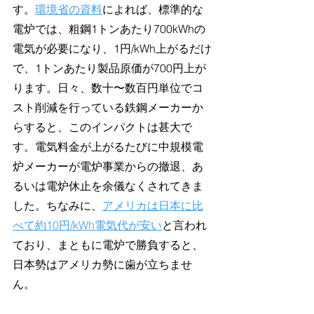
す。
環境省の資料
によれば、標準的な
電炉では、粗鋼1トンあたり700kWhの
電気が必要になり、1円/kWh上がるだけ
で、1トンあたり製品原価が700円上が
ります。日々、数十〜数百円単位でコ
スト削減を行っている鉄鋼メーカーか
らすると、このインパクトは甚大で
す。電気料金が上がるたびに中規模電
炉メーカーが電炉事業からの撤退、あ
るいは電炉休止を余儀なくされてきま
した。ちなみに、
アメリカは日本に比
べて約10円/kWh電気代が安い
と言われ
ており、まともに電炉で勝負すると、
日本勢はアメリカ勢に歯が立ちませ
ん。