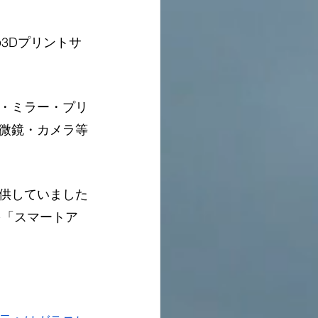
の3Dプリントサ
・ミラー・プリ
微鏡・カメラ等
供していました
を「スマートア