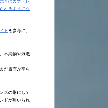
元々はガラスレ
られるようにな
イト
を参考に、
、不純物や気泡
まだ表面が平ら
ンズの形にして
ンドが用いられ