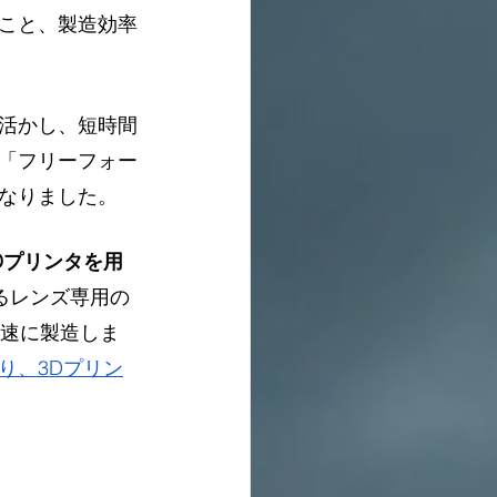
こと、製造効率
活かし、短時間
「フリーフォー
なりました。
Dプリンタを用
するレンズ専用の
高速に製造しま
り、3Dプリン