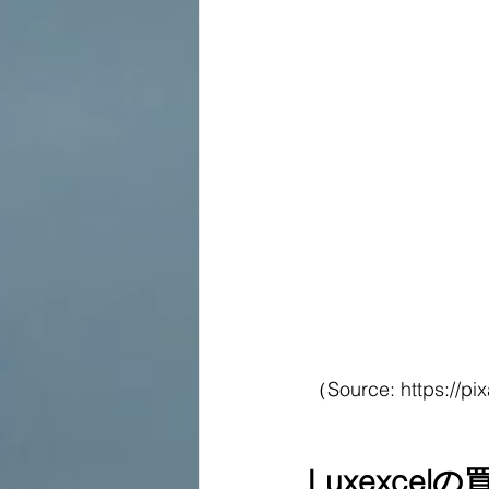
（Source: https://p
Luxexce