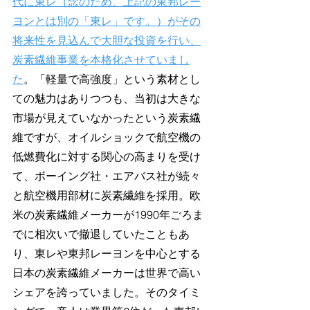
代に東レ（念のため、上記の東邦レー
ヨンとは別の「東レ」です。）がその
将来性を見込んで大胆な投資を行い、
炭素繊維事業を本格化させていまし
た
。「軽量で高強度」という素材とし
ての魅力はありつつも、当初は大きな
市場が見えていなかったという炭素繊
維ですが、オイルショックで航空機の
低燃費化に対する関心の高まりを受け
て、ボーイング社・エアバス社が続々
と航空機用部材に炭素繊維を採用。欧
米の炭素繊維メーカーが1990年ごろま
でに相次いで撤退していたこともあ
り、東レや東邦レーヨンを中心とする
日本の炭素繊維メーカーは世界で高い
シェアを誇っていました。そのタイミ