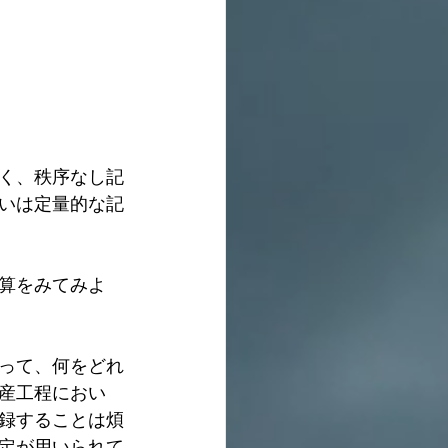
く、秩序なし記
いは定量的な記
算をみてみよ
って、何をどれ
産工程におい
録することは煩
定が用いられて