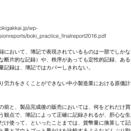
igakkai.jp/wp-
sionreports/boki_practice_finalreport2016.pdf
録において、簿記で表現されているものは一部でしかな
な断片的な記録）や、秩序があっても定性的記録、ある
量記録は、簿記ではカバーしきれない。
り労力をさくことができない中小製造業における原価計
の前と、製品完成後の販売においては、何をどれだけ買
う観点で、簿記によって正確に記録されるが、肝心な生
だけ使って、といったことまでは、貨幣量に換算して記
ト量とアウトプット量だけを比較するようなどんぶり勘