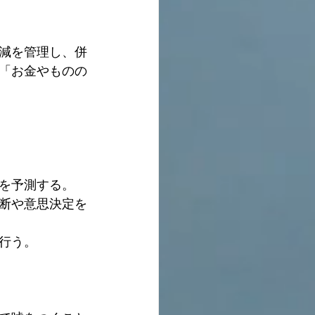
減を管理し、併
「お金やものの
を予測する。
断や意思決定を
行う。