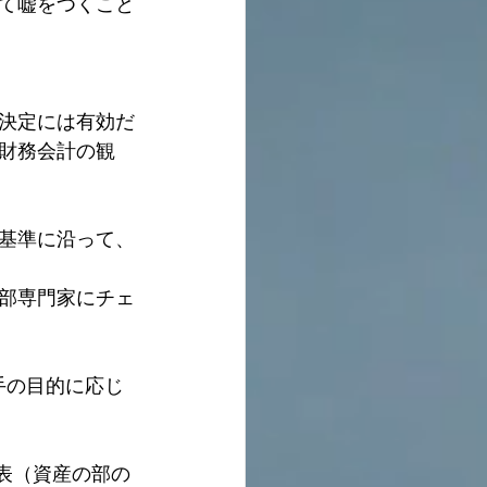
て嘘をつくこと
決定には有効だ
財務会計の観
基準に沿って、
部専門家にチェ
手の目的に応じ
照表（資産の部の