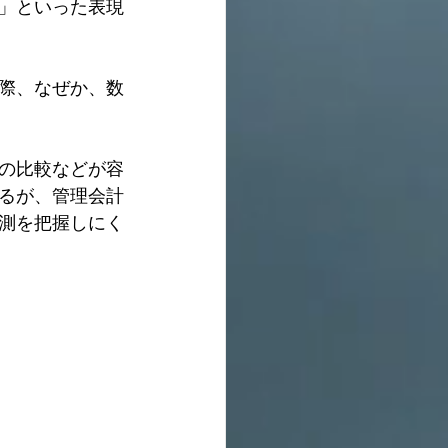
」といった表現
際、なぜか、数
の比較などが容
るが、管理会計
測を把握しにく