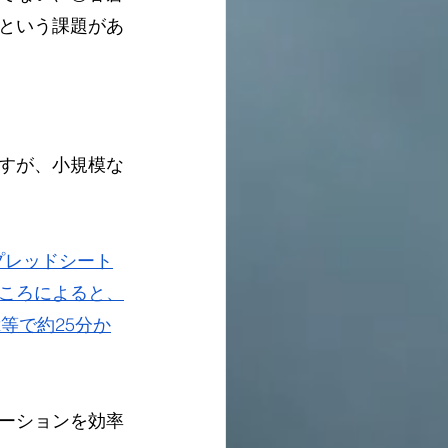
という課題があ
すが、小規模な
プレッドシート
ころによると、
等で約25分か
ーションを効率