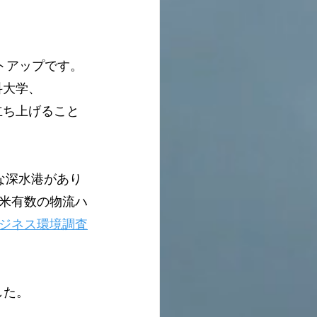
ートアップです。
工科大学、
を立ち上げること
な深水港があり
米有数の物流ハ
ジネス環境調査
した。