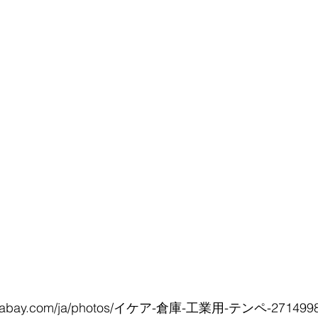
/pixabay.com/ja/photos/イケア-倉庫-工業用-テンペ-271499