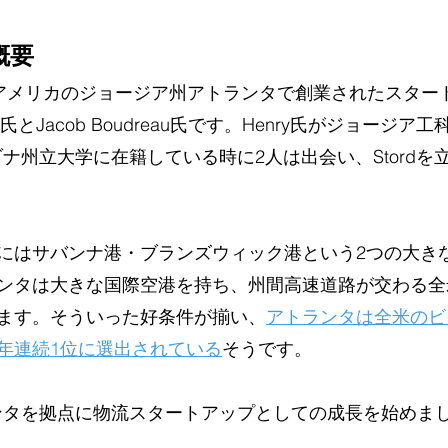
概要
5年にアメリカのジョージア州アトランタで創業されたスタ
ry氏とJacob Boudreau氏です。Henry氏がジョージア
アリゾナ州立大学に在籍している時に2人は出会い、Stord
にはサバンナ港・ブランズウィック港という2つの大き
ンタは大きな国際空港を持ち、州間高速道路が交わる全
ます。そういった好条件が揃い、
アトランタは全米のビ
の7年連続1位に選出されている
そうです。
トランタを拠点に物流スタートアップとしての成長を始めま