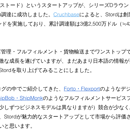
rd（ストード）というスタートアップが、シリーズDラウンド
）の調達に成功しました。
Cruchbase
によると、Stordは
ドを実施しており、累計調達額は3億2,500万ドル（≒4
の在庫管理・フルフィルメント・貨物輸送までワンストップ
激な成長を遂げていますが、まだあまり日本語の情報が
tordを取り上げてみることにしました。
ブログの中でご紹介してきた、
Forto
・
Flexport
のようなデ
hipBob・ShipMonk
のようなフルフィルメントサービス
少しずつビジネスモデルは異なりますが）競合が少なく
、Stordが魅力的なスタートアップとして市場から評価
いと思います。