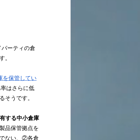
ドパーティの倉
す。
在庫を保管してい
比率はさらに低
るそうです。
保有する中小倉庫
製品保管拠点を
でない、②各倉