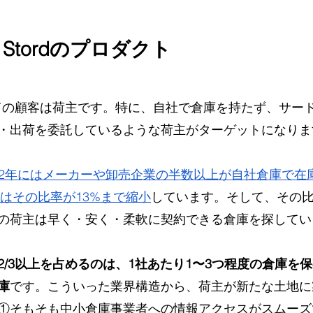
Stordのプロダクト
とっての顧客は荷主です。特に、自社で倉庫を持たず、サー
・出荷を委託しているような荷主がターゲットになりま
2002年にはメーカーや卸売企業の半数以上が自社倉庫で
にはその比率が13%まで縮小
しています。そして、その
の荷主は早く・安く・柔軟に契約できる倉庫を探してい
2/3以上を占めるのは、1社あたり1〜3つ程度の倉庫を
庫
です。こういった業界構造から、荷主が新たな土地に
①そもそも中小倉庫事業者への情報アクセスがスムーズ