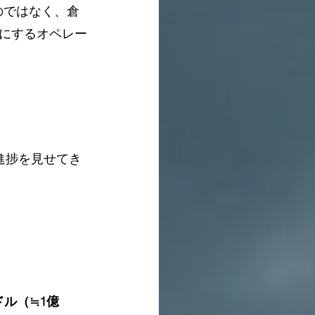
のではなく、倉
にするオペレー
進捗を見せてき
ドル（≒1億