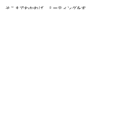
そこまでわかれば、ミーティングをす
る中で、どうしてそういった方針で投
資活動を行っているのか、あるいは、
更にその中で大事にしている投資ポリ
シーは何か、という一段深い議論がで
きるようになります。
やりとりする中で、そのVCがどのよう
に今後の世界の流れを見ているのか、
何年先を見通しているのか、そういっ
たビジョンが分かるかもしれません。
IDATEN Venturesの場合は、コンピュー
ティングパワー、通信技術、素材技術
などの革新によって、かつて世界を席
巻した「ものづくりの力」が、再び息
を吹き返し、次の数十年で再び大きく