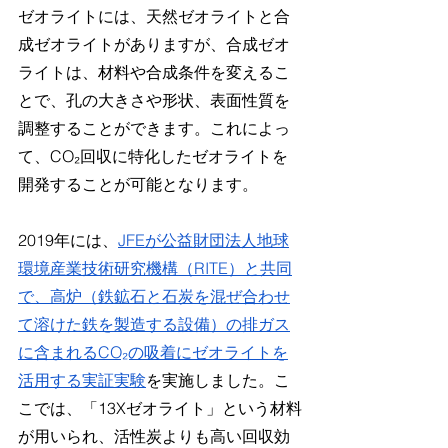
ゼオライトには、天然ゼオライトと合
成ゼオライトがありますが、合成ゼオ
ライトは、材料や合成条件を変えるこ
とで、孔の大きさや形状、表面性質を
調整することができます。これによっ
て、CO₂回収に特化したゼオライトを
開発することが可能となります。
2019年には、
JFEが公益財団法人地球
環境産業技術研究機構（RITE）と共同
で、高炉（鉄鉱石と石炭を混ぜ合わせ
て溶けた鉄を製造する設備）の排ガス
に含まれるCO₂の吸着にゼオライトを
活用する実証実験
を実施しました。こ
こでは、「13Xゼオライト」という材料
が用いられ、活性炭よりも高い回収効