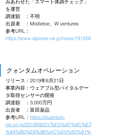
みあわせた「スマート体調チェック」
を運営
調達額　：不明
出資者　：Mistletoe、W ventures
参考URL：
https://www.atpress.ne.jp/news/191256
クォンタムオペレーション
リリース：2019年8月21日
事業内容：ウェアブル型バイタルデー
タ取得センサーの開発 
調達額　：3,000万円
出資者　：富田薬品
参考URL：
https://quantum-
op.co.jp/2019/08/21/%E5%AF%8C%E7
%94%B0%E8%96%AC%E5%93%81%