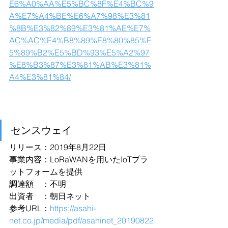
E6%A0%AA%E5%BC%8F%E4%BC%9
A%E7%A4%BE%E6%A7%98%E3%81
%8B%E3%82%89%E3%81%AE%E7%
AC%AC%E4%B8%89%E8%80%85%E
5%89%B2%E5%BD%93%E5%A2%97
%E8%B3%87%E3%81%AB%E3%81%
A4%E3%81%84/
センスウェイ
リリース：2019年8月22日
事業内容：LoRaWANを用いたIoTプラ
ットフォームを提供
調達額　：不明
出資者　：朝日ネット
参考URL：
https://asahi-
net.co.jp/media/pdf/asahinet_20190822