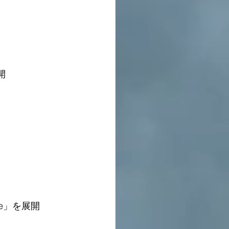
開
e」を展開