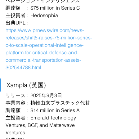
ペレーション・インテリジェンス
調達額　：$75 million in Series C
主投資者：Hedosophia
出典URL：
https://www.prnewswire.com/news-
releases/shift5-raises-75-million-series-
c-to-scale-operational-intelligence-
platform-for-critical-defense-and-
commercial-transportation-assets-
302544788.html
Xampla (英国)
リリース：2025年9月3日
事業内容：植物由来プラスチック代替
調達額　：$14 million in Series A
主投資者：Emerald Technology 
Ventures, BGF, and Matterwave 
Ventures