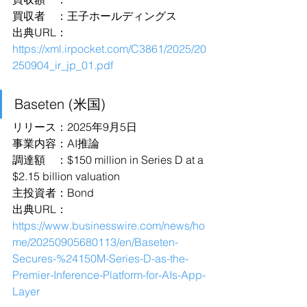
買収者　：王子ホールディングス
出典URL：
https://xml.irpocket.com/C3861/2025/20
250904_ir_jp_01.pdf
Baseten (米国)
リリース：2025年9月5日
事業内容：AI推論
調達額　：$150 million in Series D at a 
$2.15 billion valuation
主投資者：Bond
出典URL：
https://www.businesswire.com/news/ho
me/20250905680113/en/Baseten-
Secures-%24150M-Series-D-as-the-
Premier-Inference-Platform-for-AIs-App-
Layer