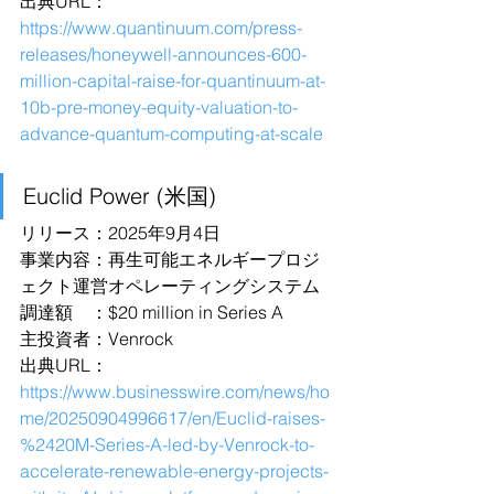
出典URL：
https://www.quantinuum.com/press-
releases/honeywell-announces-600-
million-capital-raise-for-quantinuum-at-
10b-pre-money-equity-valuation-to-
advance-quantum-computing-at-scale
Euclid Power (米国)
リリース：2025年9月4日
事業内容：再生可能エネルギープロジ
ェクト運営オペレーティングシステム
調達額　：$20 million in Series A
主投資者：Venrock
出典URL：
https://www.businesswire.com/news/ho
me/20250904996617/en/Euclid-raises-
%2420M-Series-A-led-by-Venrock-to-
accelerate-renewable-energy-projects-