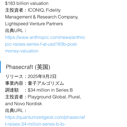
$183 billion valuation
主投資者：ICONIQ, Fidelity 
Management & Research Company, 
Lightspeed Venture Partners
出典URL：
https://www.anthropic.com/news/anthro
pic-raises-series-f-at-usd183b-post-
money-valuation
Phasecraft (英国)
リリース：2025年9月2日
事業内容：量子アルゴリズム
調達額　：$34 million in Series B
主投資者：Playground Global, Plural, 
and Novo Nordisk
出典URL：
https://quantumzeitgeist.com/phasecraf
t-raises-34-million-series-b-to-