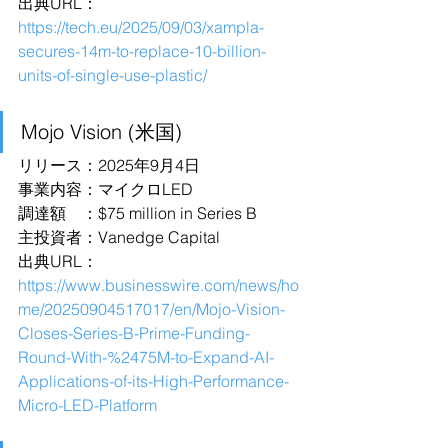
出典URL：
https://tech.eu/2025/09/03/xampla-
secures-14m-to-replace-10-billion-
units-of-single-use-plastic/
Mojo Vision (米国)
リリース：2025年9月4日
事業内容：マイクロLED
調達額　：$75 million in Series B
主投資者：Vanedge Capital
出典URL：
https://www.businesswire.com/news/ho
me/20250904517017/en/Mojo-Vision-
Closes-Series-B-Prime-Funding-
Round-With-%2475M-to-Expand-AI-
Applications-of-its-High-Performance-
Micro-LED-Platform