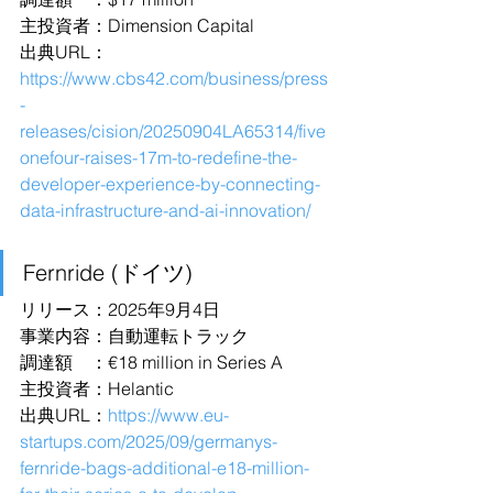
主投資者：Dimension Capital
出典URL：
https://www.cbs42.com/business/press
-
releases/cision/20250904LA65314/five
onefour-raises-17m-to-redefine-the-
developer-experience-by-connecting-
data-infrastructure-and-ai-innovation/
Fernride (ドイツ)
リリース：2025年9月4日
事業内容：自動運転トラック
調達額　：€18 million in Series A
主投資者：Helantic
出典URL：
https://www.eu-
startups.com/2025/09/germanys-
fernride-bags-additional-e18-million-