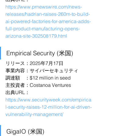
https://www.prnewswire.com/news-
releases/hadrian-raises-260m-to-build-
ai-powered-factories-for-america-adds-
full-product-manufacturing-opens-
arizona-site-302508179.html
Empirical Security (米国)
リリース：2025年7月17日
事業内容：サイバーセキュリティ
調達額　：$12 million in seed
主投資者：Costanoa Ventures
出典URL：
https://www.securityweek.com/empirica
l-security-raises-12-million-for-ai-driven-
vulnerability-management/
GigaIO (米国)