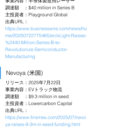
事業内容：半導体製造用レーザー
調達額　：$40 million in Series B
主投資者：Playground Global
出典URL：
https://www.businesswire.com/news/ho
me/20250722775465/en/xLight-Raises-
%2440-Million-Series-B-to-
Revolutionize-Semiconductor-
Manufacturing
Nevoya (米国)
リリース：2025年7月22日
事業内容：EVトラック物流
調達額　：$9.3 million in seed
主投資者：Lowercarbon Capital
出典URL：
https://www.finsmes.com/2025/07/nevo
ya-raises-9-3m-in-seed-funding.html