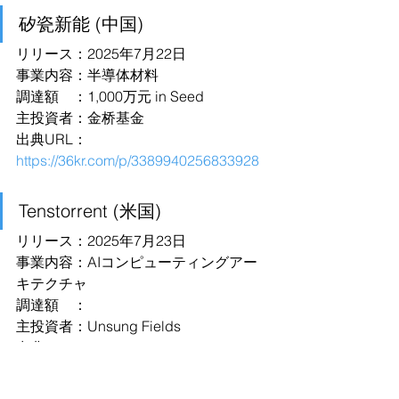
矽瓷新能 (中国)
リリース：2025年7月22日
事業内容：半導体材料
調達額　：1,000万元 in Seed
主投資者：金桥基金
出典URL：
https://36kr.com/p/3389940256833928
Tenstorrent (米国)
リリース：2025年7月23日
事業内容：AIコンピューティングアー
キテクチャ
調達額　：
主投資者：Unsung Fields
出典URL：
https://prtimes.jp/main/html/rd/p/000000
013.000158365.html