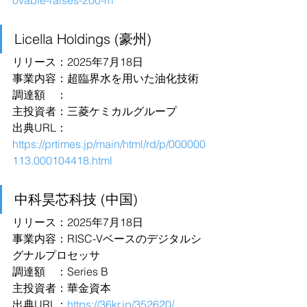
ovable-raises-200-m
Licella Holdings (豪州)
リリース：2025年7月18日
事業内容：超臨界水を用いた油化技術
調達額　：
主投資者：三菱ケミカルグループ
出典URL：
https://prtimes.jp/main/html/rd/p/000000
113.000104418.html
中科昊芯科技 (中国)
リリース：2025年7月18日
事業内容：RISC-Vベースのデジタルシ
グナルプロセッサ
調達額　：Series B
主投資者：華金資本
出典URL：
https://36kr.jp/352620/