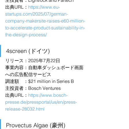
主投資者：Lightrock and Partech
出典URL：
https://www.eu-
startups.com/2025/07/german-
company-makersite-raises-e60-million-
to-accelerate-product-sustainability-in-
the-design-process/
4screen (ドイツ)
リリース：2025年7月22日
事業内容：自動車ダッシュボード画面
への広告配信サービス
調達額　：$21 million in Series B
主投資者：Bosch Ventures
出典URL：
https://www.bosch-
presse.de/pressportal/us/en/press-
release-28032.html
Provectus Algae (豪州)