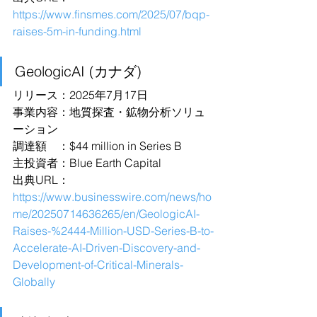
https://www.finsmes.com/2025/07/bqp-
raises-5m-in-funding.html
GeologicAI (カナダ)
リリース：2025年7月17日
事業内容：地質探査・鉱物分析ソリュ
ーション
調達額　：$44 million in Series B
主投資者：Blue Earth Capital
出典URL：
https://www.businesswire.com/news/ho
me/20250714636265/en/GeologicAI-
Raises-%2444-Million-USD-Series-B-to-
Accelerate-AI-Driven-Discovery-and-
Development-of-Critical-Minerals-
Globally