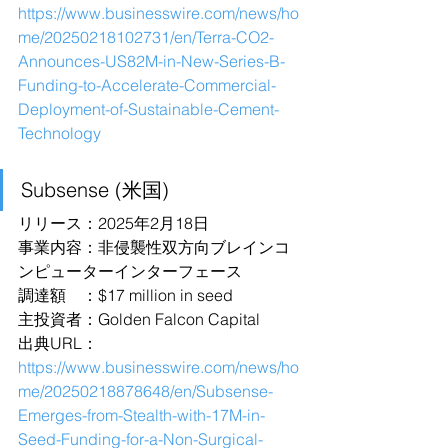
https://www.businesswire.com/news/ho
me/20250218102731/en/Terra-CO2-
Announces-US82M-in-New-Series-B-
Funding-to-Accelerate-Commercial-
Deployment-of-Sustainable-Cement-
Technology
Subsense (米国)
リリース：2025年2月18日
事業内容：非侵襲性双方向ブレインコ
ンピューターインターフェース
調達額　：$17 million in seed
主投資者：Golden Falcon Capital
出典URL：
https://www.businesswire.com/news/ho
me/20250218878648/en/Subsense-
Emerges-from-Stealth-with-17M-in-
Seed-Funding-for-a-Non-Surgical-