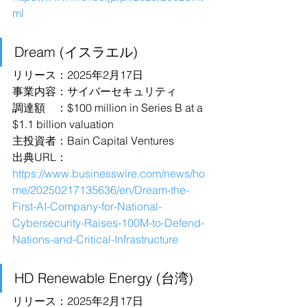
ml
Dream (イスラエル)
リリース：2025年2月17日
事業内容：サイバーセキュリティ
調達額　：$100 million in Series B at a 
$1.1 billion valuation
主投資者：Bain Capital Ventures
出典URL：
https://www.businesswire.com/news/ho
me/20250217135636/en/Dream-the-
First-AI-Company-for-National-
Cybersecurity-Raises-100M-to-Defend-
Nations-and-Critical-Infrastructure
HD Renewable Energy (台湾)
リリース：2025年2月17日