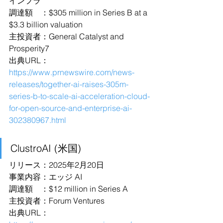
インフラ
調達額　：$305 million in Series B at a 
$3.3 billion valuation
主投資者：General Catalyst and 
Prosperity7
出典URL：
https://www.prnewswire.com/news-
releases/together-ai-raises-305m-
series-b-to-scale-ai-acceleration-cloud-
for-open-source-and-enterprise-ai-
302380967.html
ClustroAI (米国)
リリース：2025年2月20日
事業内容：エッジ AI
調達額　：$12 million in Series A
主投資者：Forum Ventures
出典URL：