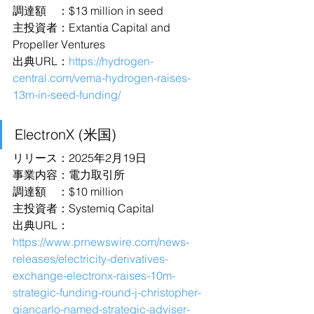
調達額　：$13 million in seed
主投資者：Extantia Capital and 
Propeller Ventures
出典URL：
https://hydrogen-
central.com/vema-hydrogen-raises-
13m-in-seed-funding/
ElectronX (米国)
リリース：2025年2月19日
事業内容：電力取引所
調達額　：$10 million
主投資者：Systemiq Capital
出典URL：
https://www.prnewswire.com/news-
releases/electricity-derivatives-
exchange-electronx-raises-10m-
strategic-funding-round-j-christopher-
giancarlo-named-strategic-adviser-