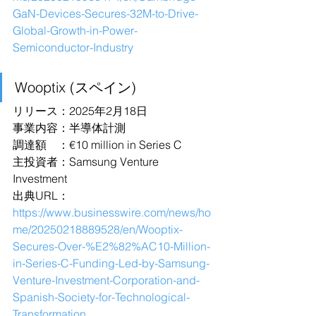
GaN-Devices-Secures-32M-to-Drive-
Global-Growth-in-Power-
Semiconductor-Industry
Wooptix (スペイン)
リリース：2025年2月18日
事業内容：半導体計測
調達額　：€10 million in Series C
主投資者：Samsung Venture 
Investment
出典URL：
https://www.businesswire.com/news/ho
me/20250218889528/en/Wooptix-
Secures-Over-%E2%82%AC10-Million-
in-Series-C-Funding-Led-by-Samsung-
Venture-Investment-Corporation-and-
Spanish-Society-for-Technological-
Transformation