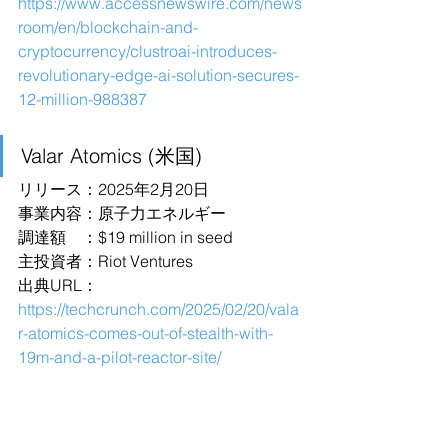
https://www.accessnewswire.com/news
room/en/blockchain-and-
cryptocurrency/clustroai-introduces-
revolutionary-edge-ai-solution-secures-
12-million-988387
Valar Atomics (米国)
リリース：2025年2月20日
事業内容：原子力エネルギー
調達額　：$19 million in seed
主投資者：Riot Ventures
出典URL：
https://techcrunch.com/2025/02/20/vala
r-atomics-comes-out-of-stealth-with-
19m-and-a-pilot-reactor-site/
Elvy (スウェーデン)
リリース：2025年2月20日