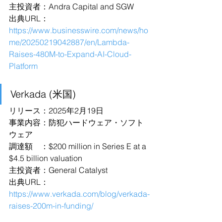
主投資者：Andra Capital and SGW
出典URL：
https://www.businesswire.com/news/ho
me/20250219042887/en/Lambda-
Raises-480M-to-Expand-AI-Cloud-
Platform
Verkada (米国)
リリース：2025年2月19日
事業内容：防犯ハードウェア・ソフト
ウェア
調達額　：$200 million in Series E at a 
$4.5 billion valuation 
主投資者：General Catalyst 
出典URL：
https://www.verkada.com/blog/verkada-
raises-200m-in-funding/