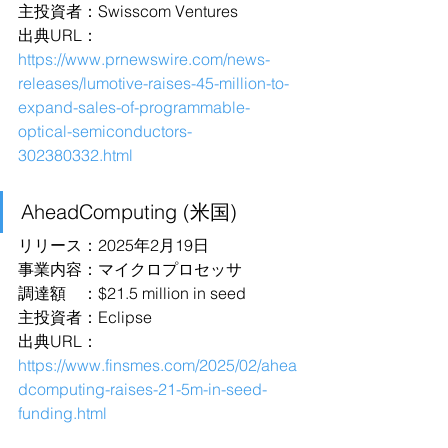
主投資者：Swisscom Ventures
出典URL：
https://www.prnewswire.com/news-
releases/lumotive-raises-45-million-to-
expand-sales-of-programmable-
optical-semiconductors-
302380332.html
AheadComputing (米国)
リリース：2025年2月19日
事業内容：マイクロプロセッサ
調達額　：$21.5 million in seed
主投資者：Eclipse
出典URL：
https://www.finsmes.com/2025/02/ahea
dcomputing-raises-21-5m-in-seed-
funding.html