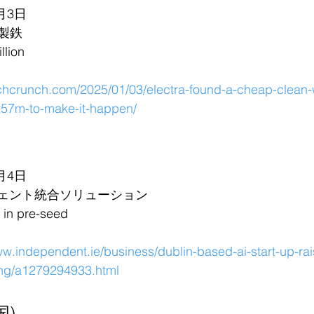
月3日
製鉄
lion
echcrunch.com/2025/01/03/electra-found-a-cheap-clean-w
-257m-to-make-it-happen/
月4日
ジェント統合ソリューション
n pre-seed
ww.independent.ie/business/dublin-based-ai-start-up-ra
ding/a1279294933.html
国)