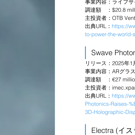
事業内容：ライフサ
調達額　：$20.8 millio
主投資者：OTB Venture
出典URL：
https://w
to-power-the-world-s
Swave Phot
リリース：2025年1
事業内容：ARグラ
調達額　：€27 million 
主投資者：imec.xpand
出典URL：
https://
Photonics-Raises-%
3D-Holographic-Dis
Electra (