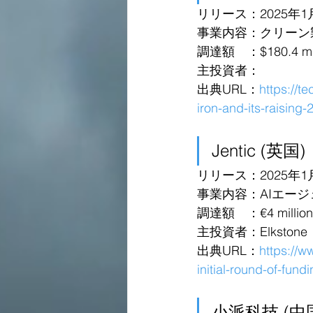
リリース：2025年1
事業内容：クリーン
調達額　：$180.4 mil
主投資者：
出典URL：
https://t
iron-and-its-raising
Jentic (英国)
リリース：2025年1
事業内容：AIエー
調達額　：€4 million i
主投資者：Elkstone
出典URL：
https://w
initial-round-of-fun
小派科技 (中