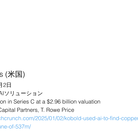
ls (米国)
月2日
AIソリューション
n Series C at a $2.96 billion valuation
tal Partners, T. Rowe Price
echcrunch.com/2025/01/02/kobold-used-ai-to-find-coppe
tune-of-537m/