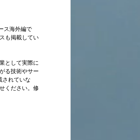
ース海外編で
スも掲載してい
業として実際に
がる技術やサー
載されていな
せください。修