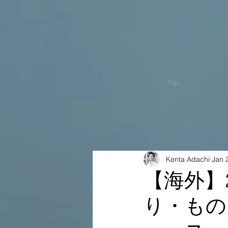
Top
Kenta Adachi
Jan 
【海外】
り・もの