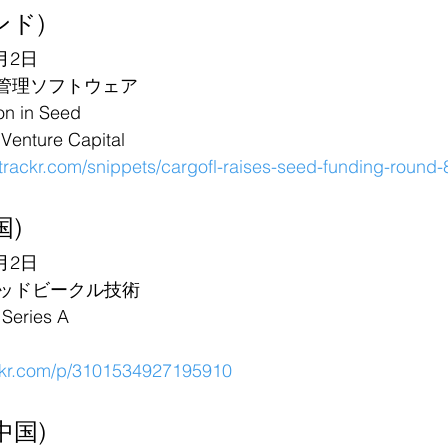
インド)
月2日
送管理ソフトウェア
n in Seed
nture Capital
ntrackr.com/snippets/cargofl-raises-seed-funding-round
国)
月2日
ッドビークル技術
ries A
36kr.com/p/3101534927195910
中国)