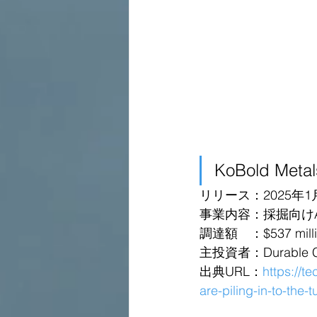
KoBold Meta
リリース：2025年1
事業内容：採掘向け
調達額　：$537 million i
主投資者：Durable Capi
出典URL：
https://t
are-piling-in-to-the-