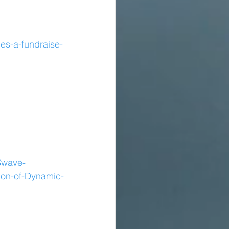
es-a-fundraise-
Swave-
on-of-Dynamic-