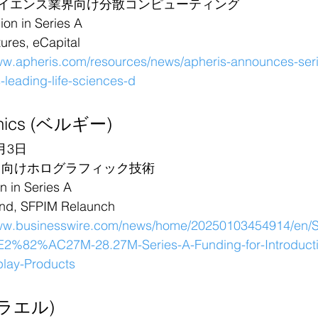
イエンス業界向け分散コンピューティング
n in Series A
s, eCapital
ww.apheris.com/resources/news/apheris-announces-seri
-leading-life-sciences-d
onics (ベルギー)
月3日
ス向けホログラフィック技術
in Series A
, SFPIM Relaunch
www.businesswire.com/news/home/20250103454914/en/
E2%82%AC27M-28.27M-Series-A-Funding-for-Introducti
play-Products
イスラエル)