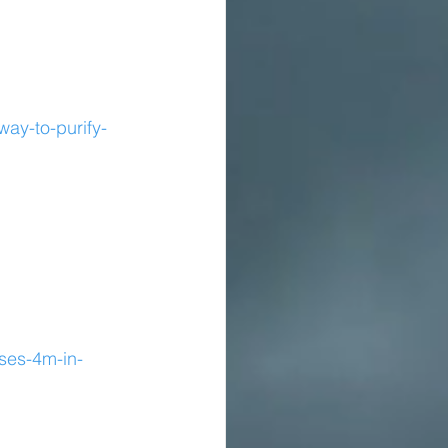
ay-to-purify-
ises-4m-in-