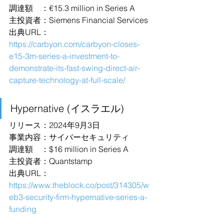
調達額　：€15.3 million in Series A
主投資者：Siemens Financial Services
出典URL：
https://carbyon.com/carbyon-closes-
e15-3m-series-a-investment-to-
demonstrate-its-fast-swing-direct-air-
capture-technology-at-full-scale/
Hypernative (イスラエル)
リリース：2024年9月3日
事業内容：サイバーセキュリティ
調達額　：$16 million in Series A
主投資者：Quantstamp
出典URL：
https://www.theblock.co/post/314305/w
eb3-security-firm-hypernative-series-a-
funding