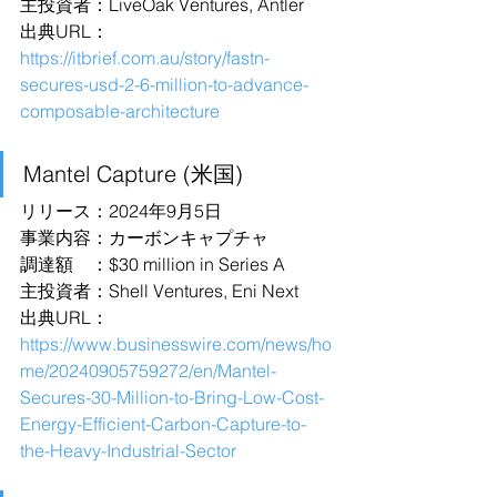
主投資者：LiveOak Ventures, Antler
出典URL：
https://itbrief.com.au/story/fastn-
secures-usd-2-6-million-to-advance-
composable-architecture
Mantel Capture (米国)
リリース：2024年9月5日
事業内容：カーボンキャプチャ
調達額　：$30 million in Series A
主投資者：Shell Ventures, Eni Next
出典URL：
https://www.businesswire.com/news/ho
me/20240905759272/en/Mantel-
Secures-30-Million-to-Bring-Low-Cost-
Energy-Efficient-Carbon-Capture-to-
the-Heavy-Industrial-Sector