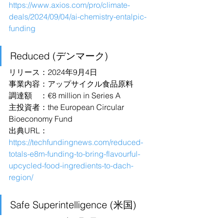
https://www.axios.com/pro/climate-
deals/2024/09/04/ai-chemistry-entalpic-
funding
Reduced (デンマーク)
リリース：2024年9月4日
事業内容：アップサイクル食品原料
調達額　：€8 million in Series A
主投資者：the European Circular 
Bioeconomy Fund
出典URL：
https://techfundingnews.com/reduced-
totals-e8m-funding-to-bring-flavourful-
upcycled-food-ingredients-to-dach-
region/
Safe Superintelligence (米国)