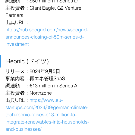
調達額　：$50 million in Series D
主投資者：Giant Eagle, G2 Venture 
Partners
出典URL：
https://hub.seegrid.com/news/seegrid-
announces-closing-of-50m-series-d-
investment
Reonic (ドイツ)
リリース：2024年9月5日
事業内容：再エネ管理SaaS
調達額　：€13 million in Series A
主投資者：Northzone
出典URL：
https://www.eu-
startups.com/2024/09/german-climate-
tech-reonic-raises-e13-million-to-
integrate-renewables-into-households-
and-businesses/