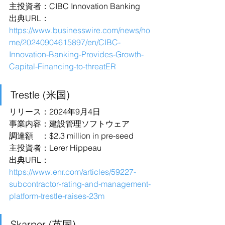
主投資者：CIBC Innovation Banking
出典URL：
https://www.businesswire.com/news/ho
me/20240904615897/en/CIBC-
Innovation-Banking-Provides-Growth-
Capital-Financing-to-threatER
Trestle (米国)
リリース：2024年9月4日
事業内容：建設管理ソフトウェア
調達額　：$2.3 million in pre-seed
主投資者：Lerer Hippeau
出典URL：
https://www.enr.com/articles/59227-
subcontractor-rating-and-management-
platform-trestle-raises-23m
Skarper (英国)