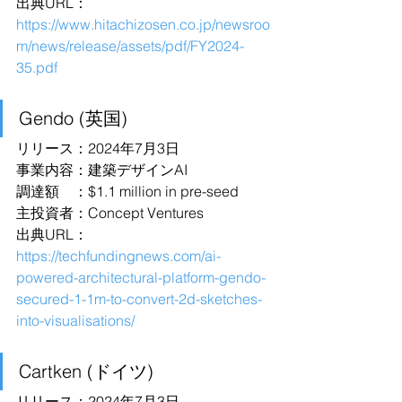
出典URL：
https://www.hitachizosen.co.jp/newsroo
m/news/release/assets/pdf/FY2024-
35.pdf
Gendo (英国)
リリース：2024年7月3日
事業内容：建築デザインAI
調達額　：$1.1 million in pre-seed
主投資者：Concept Ventures
出典URL：
https://techfundingnews.com/ai-
powered-architectural-platform-gendo-
secured-1-1m-to-convert-2d-sketches-
into-visualisations/
Cartken (ドイツ)
リリース：2024年7月3日