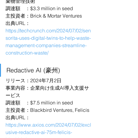
棄物管理技術
調達額　：$3.3 million in seed
主投資者：Brick & Mortar Ventures
出典URL：
https://techcrunch.com/2024/07/02/sen
sorita-uses-digital-twins-to-help-waste-
management-companies-streamline-
construction-waste/
Redactive AI (豪州)
リリース：2024年7月2日
事業内容：企業向け生成AI導入支援サ
ービス
調達額　：$7.5 million in seed
主投資者：Blackbird Ventures, Felicis
出典URL：
https://www.axios.com/2024/07/02/excl
usive-redactive-ai-75m-felicis-