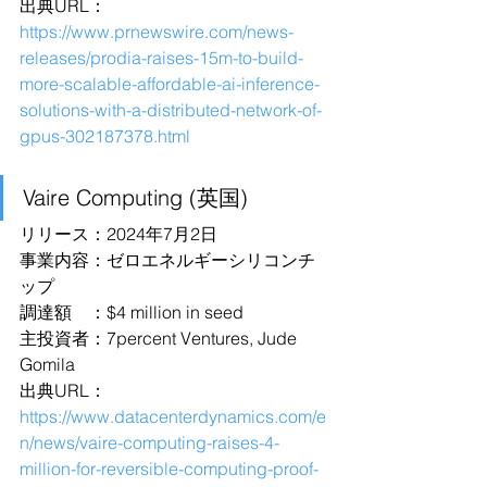
出典URL：
https://www.prnewswire.com/news-
releases/prodia-raises-15m-to-build-
more-scalable-affordable-ai-inference-
solutions-with-a-distributed-network-of-
gpus-302187378.html
Vaire Computing (英国)
リリース：2024年7月2日
事業内容：ゼロエネルギーシリコンチ
ップ
調達額　：$4 million in seed
主投資者：7percent Ventures, Jude 
Gomila
出典URL：
https://www.datacenterdynamics.com/e
n/news/vaire-computing-raises-4-
million-for-reversible-computing-proof-