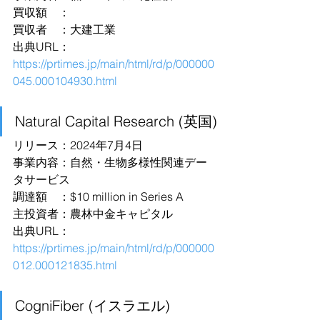
買収額　：
買収者　：大建工業
出典URL：
https://prtimes.jp/main/html/rd/p/000000
045.000104930.html
Natural Capital Research (英国)
リリース：2024年7月4日
事業内容：自然・生物多様性関連デー
タサービス
調達額　：$10 million in Series A
主投資者：農林中金キャピタル
出典URL：
https://prtimes.jp/main/html/rd/p/000000
012.000121835.html
CogniFiber (イスラエル)