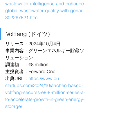
wastewater-intelligence-and-enhance-
global-wastewater-quality-with-genai-
302267821.html
Voltfang (ドイツ)
リリース：2024年10月4日
事業内容：グリーンエネルギー貯蔵ソ
リューション
調達額　：€8 million
主投資者：
Forward.One
出典URL：
https://www.eu-
startups.com/2024/10/aachen-based-
voltfang-secures-e8-8-million-series-a-
to-accelerate-growth-in-green-energy-
storage/
Voliro (スイス)