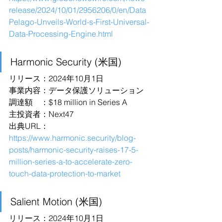
release/2024/10/01/2956206/0/en/Data
Pelago-Unveils-World-s-First-Universal-
Data-Processing-Engine.html
Harmonic Security (米国)
リリース：2024年10月1日
事業内容：データ保護ソリューション
調達額　：$18 million in Series A
主投資者：Next47
出典URL：
https://www.harmonic.security/blog-
posts/harmonic-security-raises-17-5-
million-series-a-to-accelerate-zero-
touch-data-protection-to-market
Salient Motion (米国)
リリース：2024年10月1日