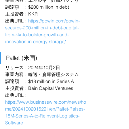
事業内容：エネルギー貯蔵バッテリー
調達額　：$200 million in debt
主投資者：KKR
出典URL：
https://powin.com/powin-
secures-200-million-in-debt-capital-
from-kkr-to-bolster-growth-and-
innovation-in-energy-storage/
Pallet (米国)
リリース：2024年10月2日
事業内容：輸送・倉庫管理システム
調達額　：$18 million in Series A
主投資者：Bain Capital Ventures
出典URL：
https://www.businesswire.com/news/ho
me/20241002015291/en/Pallet-Raises-
18M-Series-A-to-Reinvent-Logistics-
Software