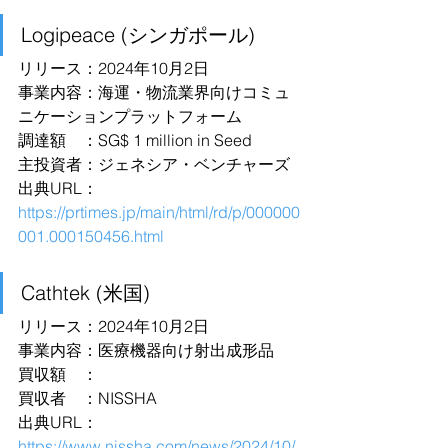
Logipeace (シンガポール)
リリース：2024年10月2日
事業内容：海運・物流業界向けコミュ
ニケーションプラットフォーム
調達額　：SG$ 1 million in Seed
主投資者：ジェネシア・ベンチャーズ
出典URL：
https://prtimes.jp/main/html/rd/p/000000
001.000150456.html
Cathtek (米国)
リリース：2024年10月2日
事業内容：医療機器向け射出成形品
買収額　：
買収者　：NISSHA
出典URL：
https://www.nissha.com/news/2024/10/