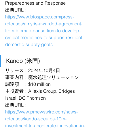
Preparedness and Response 
出典URL：
https://www.biospace.com/press-
releases/amyris-awarded-agreement-
from-biomap-consortium-to-develop-
critical-medicines-to-support-resilient-
domestic-supply-goals
Kando (米国)
リリース：2024年10月4日
事業内容：廃水処理ソリューション
調達額　：$10 million
主投資者：Aliaxis Group, Bridges 
Israel, DC Thomson 
出典URL：
https://www.prnewswire.com/news-
releases/kando-secures-10m-
investment-to-accelerate-innovation-in-