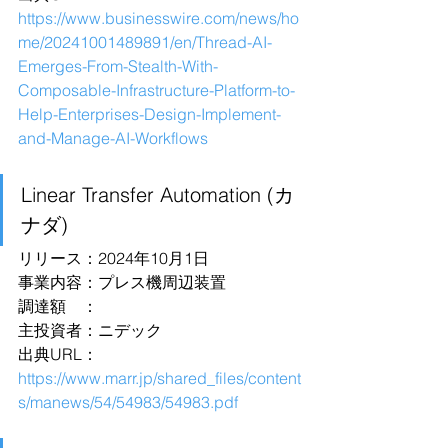
https://www.businesswire.com/news/ho
me/20241001489891/en/Thread-AI-
Emerges-From-Stealth-With-
Composable-Infrastructure-Platform-to-
Help-Enterprises-Design-Implement-
and-Manage-AI-Workflows
Linear Transfer Automation (カ
ナダ)
リリース：2024年10月1日
事業内容：プレス機周辺装置
調達額　：
主投資者：ニデック
出典URL：
https://www.marr.jp/shared_files/content
s/manews/54/54983/54983.pdf