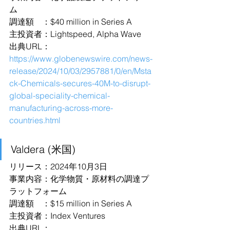
ム
調達額　：$40 million in Series A
主投資者：Lightspeed, Alpha Wave
出典URL：
https://www.globenewswire.com/news-
release/2024/10/03/2957881/0/en/Msta
ck-Chemicals-secures-40M-to-disrupt-
global-speciality-chemical-
manufacturing-across-more-
countries.html
Valdera (米国)
リリース：2024年10月3日
事業内容：化学物質・原材料の調達プ
ラットフォーム
調達額　：$15 million in Series A
主投資者：Index Ventures
出典URL：