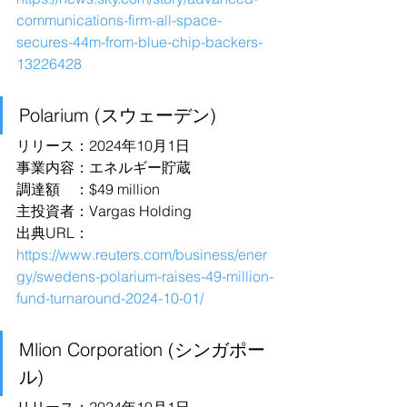
communications-firm-all-space-
secures-44m-from-blue-chip-backers-
13226428
Polarium (スウェーデン)
リリース：2024年10月1日
事業内容：エネルギー貯蔵
調達額　：$49 million
主投資者：Vargas Holding
出典URL：
https://www.reuters.com/business/ener
gy/swedens-polarium-raises-49-million-
fund-turnaround-2024-10-01/
Mlion Corporation (シンガポー
ル)