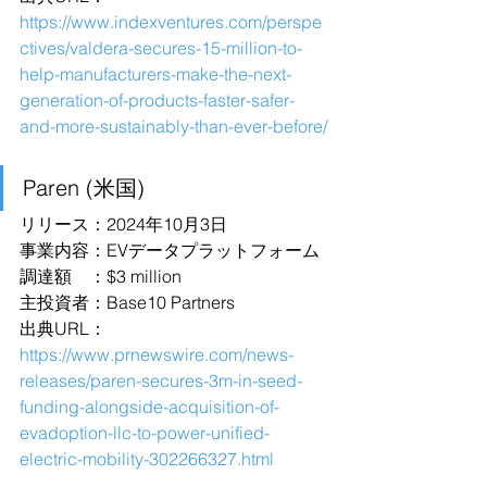
https://www.indexventures.com/perspe
ctives/valdera-secures-15-million-to-
help-manufacturers-make-the-next-
generation-of-products-faster-safer-
and-more-sustainably-than-ever-before/
Paren (米国)
リリース：2024年10月3日
事業内容：EVデータプラットフォーム
調達額　：$3 million
主投資者：Base10 Partners
出典URL：
https://www.prnewswire.com/news-
releases/paren-secures-3m-in-seed-
funding-alongside-acquisition-of-
evadoption-llc-to-power-unified-
electric-mobility-302266327.html