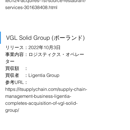
tech24-acquires-1st-source-restaurant-
services-301638408.html
VGL Solid Group (ポーランド)
リリース：2022年10月3日
事業内容：ロジスティクス・オペレー
ター
買収額　：
買収者　：Ligentia Group
参考URL：
https://itsupplychain.com/supply-chain-
management-business-ligentia-
completes-acquisition-of-vgl-solid-
group/