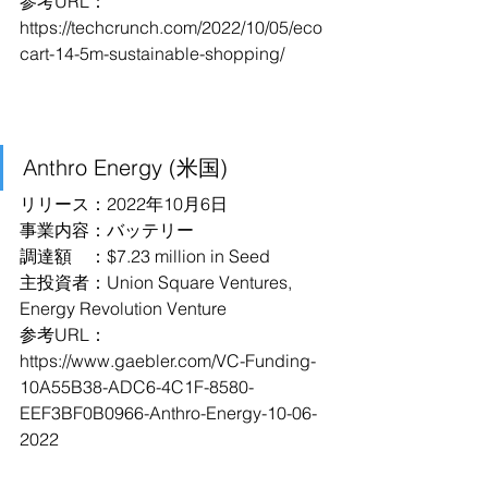
参考URL：
https://techcrunch.com/2022/10/05/eco
cart-14-5m-sustainable-shopping/
Anthro Energy (米国)
リリース：2022年10月6日
事業内容：バッテリー
調達額　：$7.23 million in Seed
主投資者：Union Square Ventures, 
Energy Revolution Venture
参考URL：
https://www.gaebler.com/VC-Funding-
10A55B38-ADC6-4C1F-8580-
EEF3BF0B0966-Anthro-Energy-10-06-
2022