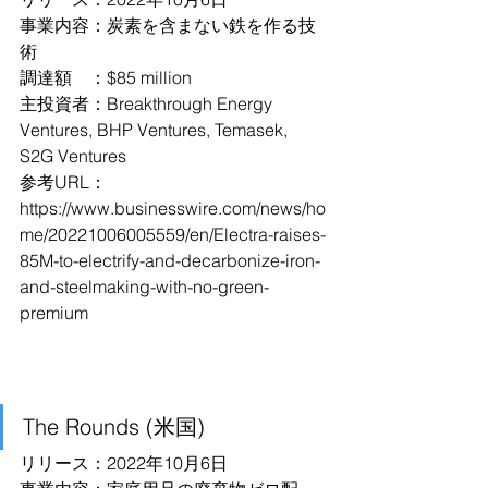
事業内容：炭素を含まない鉄を作る技
術
調達額　：$85 million
主投資者：Breakthrough Energy 
Ventures, BHP Ventures, Temasek, 
S2G Ventures
参考URL：
https://www.businesswire.com/news/ho
me/20221006005559/en/Electra-raises-
85M-to-electrify-and-decarbonize-iron-
and-steelmaking-with-no-green-
premium
The Rounds (米国)
リリース：2022年10月6日