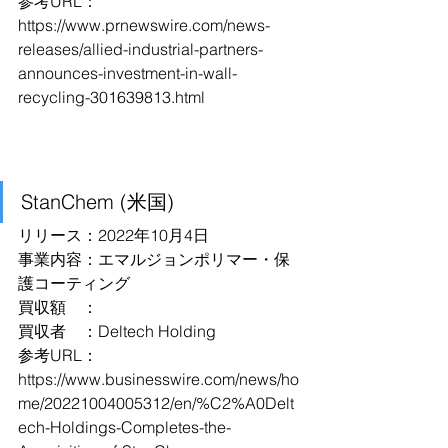
参考URL：
https://www.prnewswire.com/news-
releases/allied-industrial-partners-
announces-investment-in-wall-
recycling-301639813.html
StanChem (米国)
リリース：2022年10月4日
事業内容：エマルジョンポリマー・保
護コーティング
買収額　：
買収者　：Deltech Holding
参考URL：
https://www.businesswire.com/news/ho
me/20221004005312/en/%C2%A0Delt
ech-Holdings-Completes-the-