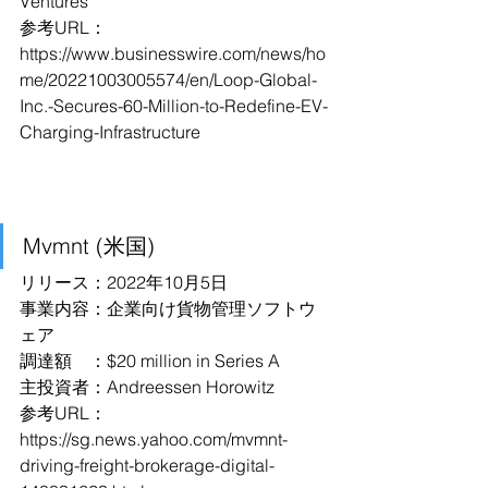
Ventures
参考URL：
https://www.businesswire.com/news/ho
me/20221003005574/en/Loop-Global-
Inc.-Secures-60-Million-to-Redefine-EV-
Charging-Infrastructure
Mvmnt (米国)
リリース：2022年10月5日
事業内容：企業向け貨物管理ソフトウ
ェア
調達額　：$20 million in Series A
主投資者：Andreessen Horowitz
参考URL：
https://sg.news.yahoo.com/mvmnt-
driving-freight-brokerage-digital-