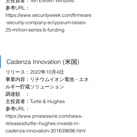
主投資者：Ten Eleven Ventures
参考URL：
https://www.securityweek.com/firmware
-security-company-eclypsium-raises-
25-million-series-b-funding
Cadenza Innovation (米国)
リリース：2022年10月4日
事業内容：リチウムイオン電池・エネ
ルギー貯蔵ソリューション
調達額　：
主投資者：Turtle & Hughes
参考URL：
https://www.prnewswire.com/news-
releases/turtle--hughes-invests-in-
cadenza-innovation-301639696.html