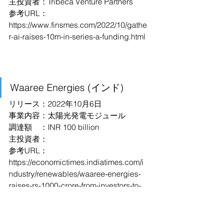
主投資者：Tribeca Venture Partners
参考URL：
https://www.finsmes.com/2022/10/gathe
r-ai-raises-10m-in-series-a-funding.html
Waaree Energies (インド)
リリース：2022年10月6日
事業内容：太陽光発電モジュール
調達額　：INR 100 billion
主投資者：
参考URL：
https://economictimes.indiatimes.com/i
ndustry/renewables/waaree-energies-
raises-rs-1000-crore-from-investors-to-
expand-capacity-to-9-gw-cmd-hitesh-
doshi/articleshow/94677271.cms