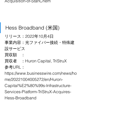
Acquisition-of-StanChem
Hess Broadband (米国)
リリース：2022年10月4日
事業内容：光ファイバー接続・特殊建
設サービス
買収額　：
買収者　：Huron Capital, TriStruX
参考URL：
https://www.businesswire.com/news/ho
me/20221004005272/en/Huron-
Capital%E2%80%99s-Infrastructure-
Services-Platform-TriStruX-Acquires-
Hess-Broadband